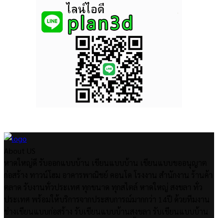
About US
หาดใหญ่ดี รับออกแบบบ้าน เขียนแบบบ้าน เขียนแบบขออนุญาต
ก่อสร้าง ทาวน์โฮม อาคารพาณิชย์ คอนโด โรงงาน สำนักงาน ร้านค้า
ตลาด รับงานทั่วประเทศ ทุกขนาด ทุกสไตล์ หาดใหญ่ สงขลา ทั่ว
ประเทศ พร้อมให้บริการจากประสบการณ์มากกว่า 14ปี ด้วยทีมงาน
ช่างเขียนแบบก่อสร้าง รับเขียนแบบบ้านสงขลา รับเขียนแบบบ้าน