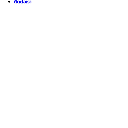
ติดต่อเรา