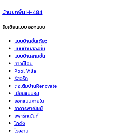
บ้านยกพื้น H-484
รับเขียนแบบ ออกแบบ
แบบบ้านชั้นเดียว
แบบบ้านสองชั้น
แบบบ้านสามชั้น
ทาวน์โฮม
Pool Villa
รีสอร์ท
ต่อเติมบ้านRenovate
เขียนแบบ3d
ออกแบบภายใน
อาคารพาณิชย์
อพาร์ทเม้นท์
โกดัง
โรงงาน