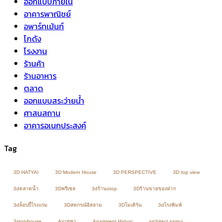
ออกแบบภายใน
อาคารพาณิชย์
อพาร์ทเม้นท์
โกดัง
โรงงาน
ร้านค้า
ร้านอาหาร
ตลาด
ออกแบบสระว่ายน้ำ
ศาสนสถาน
อาคารอเนกประสงค์
Tag
3D HATYAI
3D Modern House
3D PERSPECTIVE
3D top view
3dตลาดน้ำ
3Dพรีเซล
3dร้านotop
3Dร้านขายของฝาก
3dล็อบบี้โรงแรม
3Dสหกรณ์อิสลาม
3Dโมเดิร์น
3dโรงพิมพ์
3storyhouse
Aicเทพา
Apartment Hatyai
architect samui