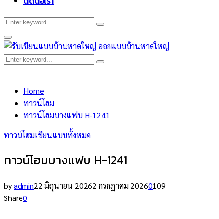
ติดต่อเรา
Search
Search
for:
Primary
Menu
Search
Search
for:
Home
ทาวน์โฮม
ทาวน์โฮมบางแฟบ H-1241
ทาวน์โฮม
เขียนแบบทั้งหมด
ทาวน์โฮมบางแฟบ H-1241
by
admin
22 มิถุนายน 2026
2 กรกฎาคม 2026
0
109
Share
0