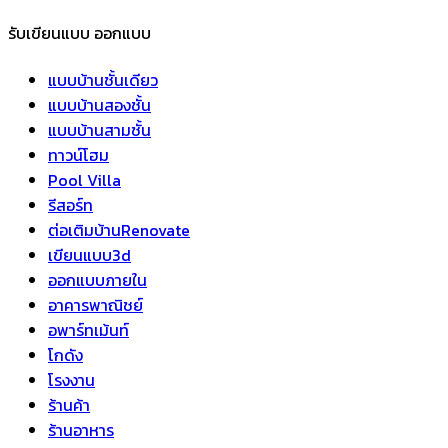
รับเขียนแบบ ออกแบบ
แบบบ้านชั้นเดียว
แบบบ้านสองชั้น
แบบบ้านสามชั้น
ทาวน์โฮม
Pool Villa
รีสอร์ท
ต่อเติมบ้านRenovate
เขียนแบบ3d
ออกแบบภายใน
อาคารพาณิชย์
อพาร์ทเม้นท์
โกดัง
โรงงาน
ร้านค้า
ร้านอาหาร