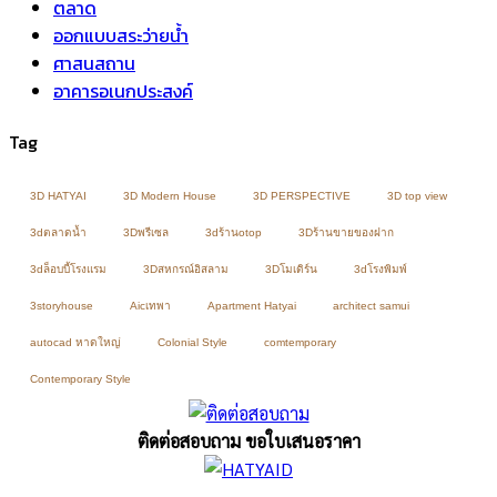
ตลาด
ออกแบบสระว่ายน้ำ
ศาสนสถาน
อาคารอเนกประสงค์
Tag
3D HATYAI
3D Modern House
3D PERSPECTIVE
3D top view
3dตลาดน้ำ
3Dพรีเซล
3dร้านotop
3Dร้านขายของฝาก
3dล็อบบี้โรงแรม
3Dสหกรณ์อิสลาม
3Dโมเดิร์น
3dโรงพิมพ์
3storyhouse
Aicเทพา
Apartment Hatyai
architect samui
autocad หาดใหญ่
Colonial Style
comtemporary
Contemporary Style
ติดต่อสอบถาม ขอใบเสนอราคา