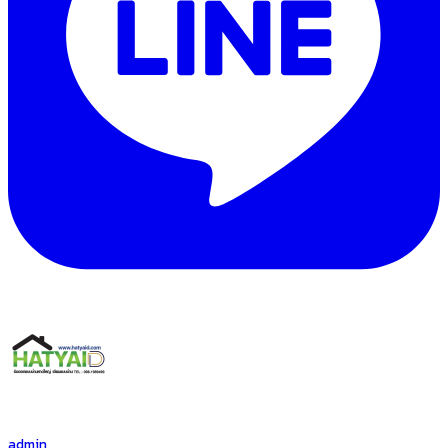
admin