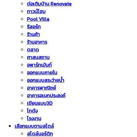
ต่อเติมบ้าน Renovate
ทาวน์โฮม
Pool Villa
รีสอร์ท
ร้านค้า
ร้านอาหาร
ตลาด
ศาสนสถาน
อพาร์ทเม้นท์
ออกแบบภายใน
ออกแบบสระว่ายน้ำ
อาคารพาณิชย์
อาคารอเนกประสงค์
เขียนแบบ3D
โกดัง
โรงงาน
เลือกแบบตามสไตล์
สไตล์นอร์ดิก