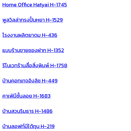
Home Office Hatyai H-1745
พูลวิลล่าทรงปั้นหยา H-1529
โรงงานผลิตยาดม H-436
แบบร้านขายของฝาก H-1352
รีโนเวทร้านสื่อสิ่งพิมพ์ H-1758
บ้านคอทเทจอิงลิช H-449
คาเฟ่มีชั้นลอย H-1683
บ้านสวนริมธาร H-1486
บ้านลอฟท์มีใต้ถุน H-219