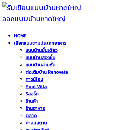
HOME
เลือกแบบตามประเภทอาคาร
แบบบ้านชั้นเดียว
แบบบ้านสองชั้น
แบบบ้านสามชั้น
ต่อเติมบ้าน Renovate
ทาวน์โฮม
Pool Villa
รีสอร์ท
ร้านค้า
ร้านอาหาร
ตลาด
ศาสนสถาน