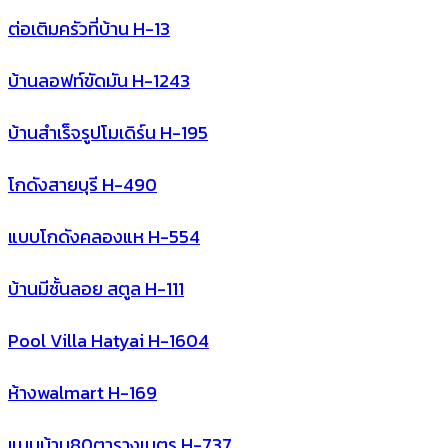
ต่อเติมครัวที่บ้าน H-13
บ้านลอฟท์ขัดมัน H-1243
บ้านสําเร็จรูปโมเดิร์น H-195
โกดังสายบุรี H-490
แบบโกดังคลองแห H-554
บ้านมีชั้นลอย สตูล H-111
Pool Villa Hatyai H-1604
ห้างwalmart H-169
แบบบ้าน80ตารางเมตร H-737