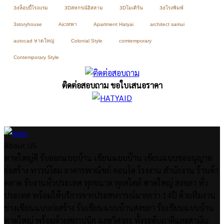
3dล็อบบี้โรงแรม
3Dสหกรณ์อิสลาม
3Dโมเดิร์น
3dโรงพิมพ์
3storyhouse
Aicเทพา
Apartment Hatyai
architect samui
autocad หาดใหญ่
Colonial Style
comtemporary
Contemporary Style
ติดต่อสอบถาม ขอใบเสนอราคา
About US
หาดใหญ่ดี รับออกแบบบ้าน เขียนแบบบ้าน เขียนแบบขออนุญาต
ก่อสร้าง ทาวน์โฮม อาคารพาณิชย์ คอนโด โรงงาน สำนักงาน ร้านค้า
ตลาด รับงานทั่วประเทศ ทุกขนาด ทุกสไตล์ หาดใหญ่ สงขลา ทั่ว
ประเทศ พร้อมให้บริการจากประสบการณ์มากกว่า 14ปี ด้วยทีมงาน
ช่างเขียนแบบก่อสร้าง รับเขียนแบบบ้านสงขลา รับเขียนแบบบ้าน
หาดใหญ่ พร้อมด้วยสถาปนิก และวิศวกร ทั้งระดับภาคีและสามัญ