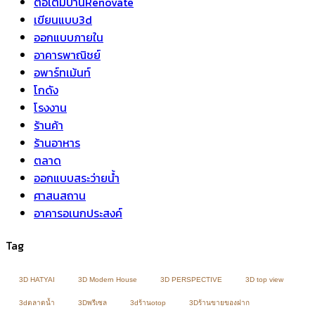
ต่อเติมบ้านRenovate
เขียนแบบ3d
ออกแบบภายใน
อาคารพาณิชย์
อพาร์ทเม้นท์
โกดัง
โรงงาน
ร้านค้า
ร้านอาหาร
ตลาด
ออกแบบสระว่ายน้ำ
ศาสนสถาน
อาคารอเนกประสงค์
Tag
3D HATYAI
3D Modern House
3D PERSPECTIVE
3D top view
3dตลาดน้ำ
3Dพรีเซล
3dร้านotop
3Dร้านขายของฝาก