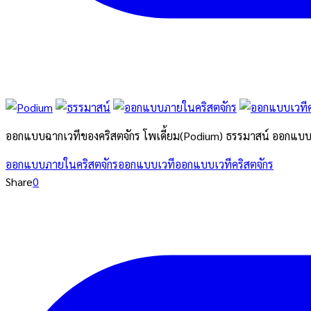
ออกแบบฉากเวทีของคริสตจักร โพเดี้ยม(Podium) ธรรมาสน์ ออกแบ
ออกแบบภายในคริสตจักร
ออกแบบเวที
ออกแบบเวทีคริสตจักร
Share
0