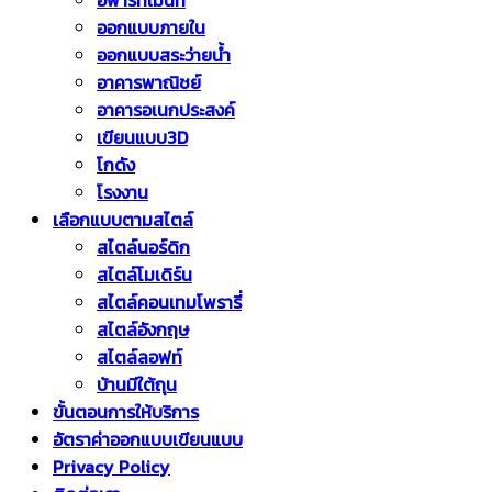
อพาร์ทเม้นท์
ออกแบบภายใน
ออกแบบสระว่ายน้ำ
อาคารพาณิชย์
อาคารอเนกประสงค์
เขียนแบบ3D
โกดัง
โรงงาน
เลือกแบบตามสไตล์
สไตล์นอร์ดิก
สไตล์โมเดิร์น
สไตล์คอนเทมโพรารี่
สไตล์อังกฤษ
สไตล์ลอฟท์
บ้านมีใต้ถุน
ขั้นตอนการให้บริการ
อัตราค่าออกแบบเขียนแบบ
Privacy Policy