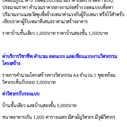
เพื่อยื่นกู้ธนาคาร ถอดแบบประมาณราคาก่อสร้าง จัดทำ BOQ.
ประมาณราคา คำนวณราคากลางงานก่อสร้าง ถอดแบบเพื่อหา
ปริมาณงานและวัสดุเพื่อจ้างเหมาค่าแรงกับผู้รับเหมา หรือไว้สำหรับ
เทียบราคาผู้รับเหมาที่เสนอราคามาสร้างอาคาร
ราคาบ้านชั้นเดียว 1,000บาท ราคาบ้านสองชั้น 1,500บาท
ค่าบริการวิชาชีพ คำนวณ ออกแบบ และเขียนแบบงานวิศวกรรม
โครงสร้าง
รายการคำนวณโครงสร้างทางวิศวกรรม A4 จำนวน 1 ชุด(พร้อม
วิศวกรเซ็นรับรอง) 3,000บาท
ค่าวิศวกรรับรองแบบ
บ้านชั้นเดียว และบ้านสองชั้น 5,000บาท
ขนาดอาคารเกิน 1,000 ตารางเมตร มีสามัญวิศวกร มีวุฒิวิศวกร