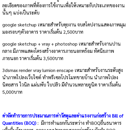
ละเอียดของภาพที่ต้องการใช้งานเพื่อให้เหมาะกับประเภทของงาน
นั้นๆ แบ่งเป็นระดับ
google sketchup เหมาะสำหรับคุยงาน จบสโคปงานแสดงภาพมุม
มองรอบๆตัวอาคาร ราคาเริ่มต้น 2,500บาท
google sketchup + vray + photoshop เหมาะสำหรับงานปาน
กลาง มีภาพแสดงโครงสร้างอาคารภายนอกพร้อม ทัศนียภาพ
ภายนอก ราคาเริ่มต้น 3,500บาท
3dsmax render vray lumion enscape เหมาะสำหรับงานระดับสูง
นำภาพไปลงเว็บไซต์ ทำพรีเซลโปรโมทขายบ้าน นำภาพไปลง
นิตยสาร ไวนิล แผ่นพับ ใบปลิว มีจำนวนหลายยูนิต ราคาเริ่มต้น
5,000บาท
ค่าจัดทำรายการประมาณการค่าวัสดุและค่าแรงงานก่อสร้าง Bill of
Quantities (BOQ)
: มีการทำแยกกันระหว่าง ทำBOQยื่นธนาคาร