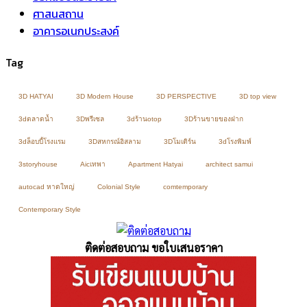
ศาสนสถาน
อาคารอเนกประสงค์
Tag
3D HATYAI
3D Modern House
3D PERSPECTIVE
3D top view
3dตลาดน้ำ
3Dพรีเซล
3dร้านotop
3Dร้านขายของฝาก
3dล็อบบี้โรงแรม
3Dสหกรณ์อิสลาม
3Dโมเดิร์น
3dโรงพิมพ์
3storyhouse
Aicเทพา
Apartment Hatyai
architect samui
autocad หาดใหญ่
Colonial Style
comtemporary
Contemporary Style
ติดต่อสอบถาม ขอใบเสนอราคา