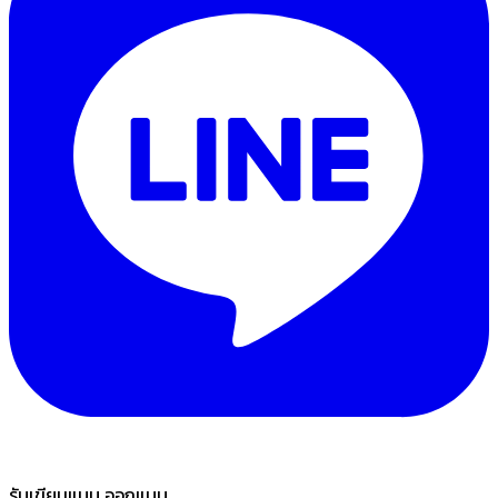
รับเขียนแบบ ออกแบบ