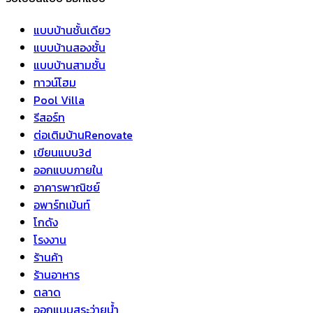
แบบบ้านชั้นเดียว
แบบบ้านสองชั้น
แบบบ้านสามชั้น
ทาวน์โฮม
Pool Villa
รีสอร์ท
ต่อเติมบ้านRenovate
เขียนแบบ3d
ออกแบบภายใน
อาคารพาณิชย์
อพาร์ทเม้นท์
โกดัง
โรงงาน
ร้านค้า
ร้านอาหาร
ตลาด
ออกแบบสระว่ายน้ำ