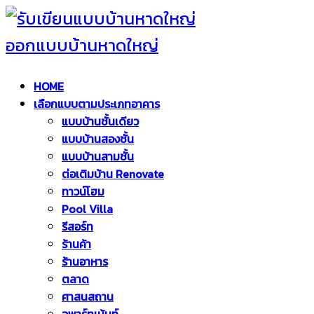
HOME
เลือกแบบตามประเภทอาคาร
แบบบ้านชั้นเดียว
แบบบ้านสองชั้น
แบบบ้านสามชั้น
ต่อเติมบ้าน Renovate
ทาวน์โฮม
Pool Villa
รีสอร์ท
ร้านค้า
ร้านอาหาร
ตลาด
ศาสนสถาน