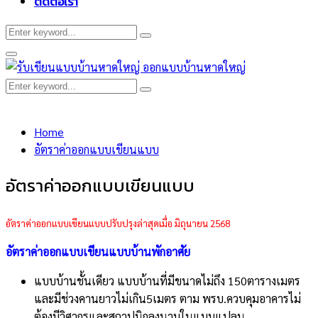
ติดต่อเรา
Search
Search
for:
Primary
Menu
Search
Search
for:
Home
อัตราค่าออกแบบเขียนแบบ
อัตราค่าออกแบบเขียนแบบ
อัตราค่าออกแบบเขียนแบบปรับปรุงล่าสุดเมื่อ มิถุนายน 2568
อัตราค่าออกแบบเขียนแบบบ้านพักอาศัย
แบบบ้านชั้นเดียว แบบบ้านที่มีขนาดไม่ถึง 150ตารางเมตร
และมีช่วงคานยาวไม่เกิน5เมตร ตาม พรบ.ควบคุมอาคารไม่
ต้องมีวิศวกรและสถาปนิกลงนามในแบบแปลน