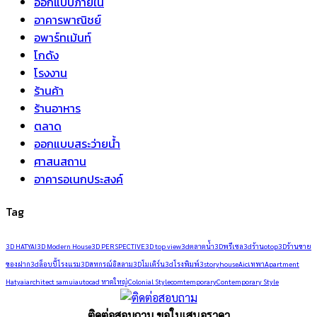
ออกแบบภายใน
อาคารพาณิชย์
อพาร์ทเม้นท์
โกดัง
โรงงาน
ร้านค้า
ร้านอาหาร
ตลาด
ออกแบบสระว่ายน้ำ
ศาสนสถาน
อาคารอเนกประสงค์
Tag
3D HATYAI
3D Modern House
3D PERSPECTIVE
3D top view
3dตลาดน้ำ
3Dพรีเซล
3dร้านotop
3Dร้านขาย
ของฝาก
3dล็อบบี้โรงแรม
3Dสหกรณ์อิสลาม
3Dโมเดิร์น
3dโรงพิมพ์
3storyhouse
Aicเทพา
Apartment
Hatyai
architect samui
autocad หาดใหญ่
Colonial Style
comtemporary
Contemporary Style
ติดต่อสอบถาม ขอใบเสนอราคา