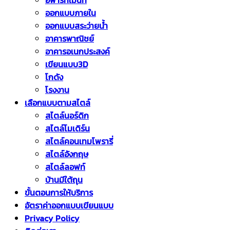
อพาร์ทเม้นท์
ออกแบบภายใน
ออกแบบสระว่ายน้ำ
อาคารพาณิชย์
อาคารอเนกประสงค์
เขียนแบบ3D
โกดัง
โรงงาน
เลือกแบบตามสไตล์
สไตล์นอร์ดิก
สไตล์โมเดิร์น
สไตล์คอนเทมโพรารี่
สไตล์อังกฤษ
สไตล์ลอฟท์
บ้านมีใต้ถุน
ขั้นตอนการให้บริการ
อัตราค่าออกแบบเขียนแบบ
Privacy Policy