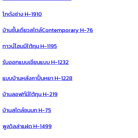
โกดังช่าง H-1910
บ้านชั้นเดียวสไตล์Contemporary H-76
ทาวน์โฮมมีใต้ถุน H-1195
รับออกแบบเขียนแบบ H-1232
แบบบ้านหลังคาปั้นหยา H-1228
บ้านลอฟท์มีใต้ถุน H-219
บ้านสไตล์ชนบท H-75
พูลวิลล่าแฝด H-1499