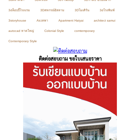
3dล็อบบี้โรงแรม
3Dสหกรณ์อิสลาม
3Dโมเดิร์น
3dโรงพิมพ์
3storyhouse
Aicเทพา
Apartment Hatyai
architect samui
autocad หาดใหญ่
Colonial Style
comtemporary
Contemporary Style
ติดต่อสอบถาม ขอใบเสนอราคา