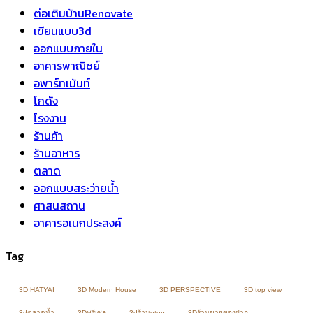
ต่อเติมบ้านRenovate
เขียนแบบ3d
ออกแบบภายใน
อาคารพาณิชย์
อพาร์ทเม้นท์
โกดัง
โรงงาน
ร้านค้า
ร้านอาหาร
ตลาด
ออกแบบสระว่ายน้ำ
ศาสนสถาน
อาคารอเนกประสงค์
Tag
3D HATYAI
3D Modern House
3D PERSPECTIVE
3D top view
3dตลาดน้ำ
3Dพรีเซล
3dร้านotop
3Dร้านขายของฝาก