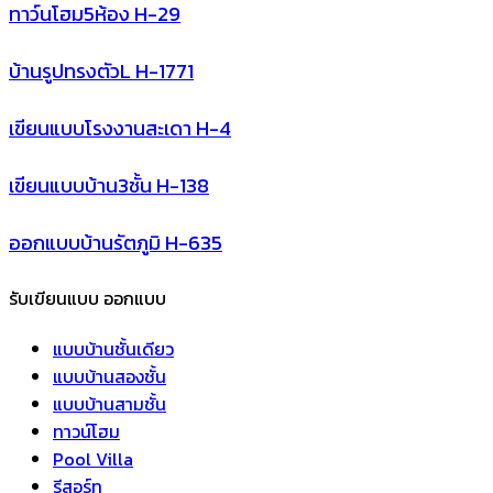
ทาว์นโฮม5ห้อง H-29
บ้านรูปทรงตัวL H-1771
เขียนแบบโรงงานสะเดา H-4
เขียนแบบบ้าน3ชั้น H-138
ออกแบบบ้านรัตภูมิ H-635
รับเขียนแบบ ออกแบบ
แบบบ้านชั้นเดียว
แบบบ้านสองชั้น
แบบบ้านสามชั้น
ทาวน์โฮม
Pool Villa
รีสอร์ท