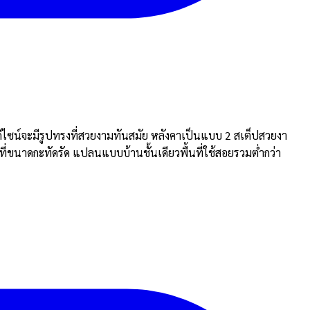
ไซน์จะมีรูปทรงที่สวยงามทันสมัย หลังคาเป็นแบบ 2 สเต็ปสวยงา
ที่ขนาดกะทัดรัด แปลนแบบบ้านชั้นเดียวพื้นที่ใช้สอยรวมต่ำกว่า