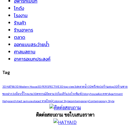
อพาร์ทเม้นท์
โกดัง
โรงงาน
ร้านค้า
ร้านอาหาร
ตลาด
ออกแบบสระว่ายน้ำ
ศาสนสถาน
อาคารอเนกประสงค์
Tag
3D HATYAI
3D Modern House
3D PERSPECTIVE
3D top view
3dตลาดน้ำ
3Dพรีเซล
3dร้านotop
3Dร้านขาย
ของฝาก
3dล็อบบี้โรงแรม
3Dสหกรณ์อิสลาม
3Dโมเดิร์น
3dโรงพิมพ์
3storyhouse
Aicเทพา
Apartment
Hatyai
architect samui
autocad หาดใหญ่
Colonial Style
comtemporary
Contemporary Style
ติดต่อสอบถาม ขอใบเสนอราคา