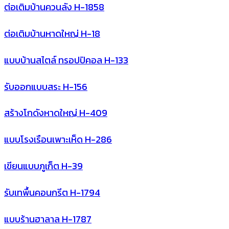
ต่อเติมบ้านควนลัง H-1858
ต่อเติมบ้านหาดใหญ่ H-18
แบบบ้านสไตล์ ทรอปปิคอล H-133
รับออกแบบสระ H-156
สร้างโกดังหาดใหญ่ H-409
แบบโรงเรือนเพาะเห็ด H-286
เขียนแบบภูเก็ต H-39
รับเทพื้นคอนกรีต H-1794
แบบร้านฮาลาล H-1787