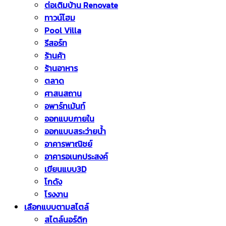
ต่อเติมบ้าน Renovate
ทาวน์โฮม
Pool Villa
รีสอร์ท
ร้านค้า
ร้านอาหาร
ตลาด
ศาสนสถาน
อพาร์ทเม้นท์
ออกแบบภายใน
ออกแบบสระว่ายน้ำ
อาคารพาณิชย์
อาคารอเนกประสงค์
เขียนแบบ3D
โกดัง
โรงงาน
เลือกแบบตามสไตล์
สไตล์นอร์ดิก