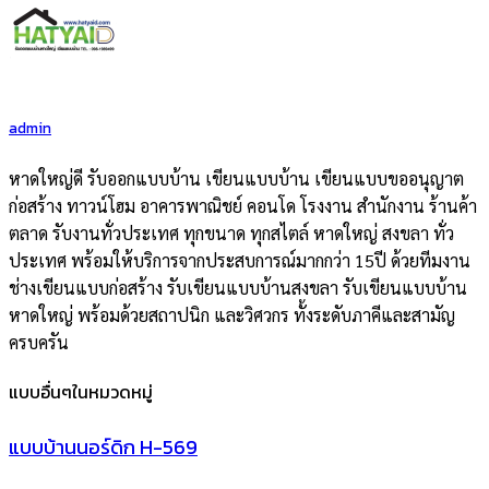
admin
หาดใหญ่ดี รับออกแบบบ้าน เขียนแบบบ้าน เขียนแบบขออนุญาต
ก่อสร้าง ทาวน์โฮม อาคารพาณิชย์ คอนโด โรงงาน สำนักงาน ร้านค้า
ตลาด รับงานทั่วประเทศ ทุกขนาด ทุกสไตล์ หาดใหญ่ สงขลา ทั่ว
ประเทศ พร้อมให้บริการจากประสบการณ์มากกว่า 15ปี ด้วยทีมงาน
ช่างเขียนแบบก่อสร้าง รับเขียนแบบบ้านสงขลา รับเขียนแบบบ้าน
หาดใหญ่ พร้อมด้วยสถาปนิก และวิศวกร ทั้งระดับภาคีและสามัญ
ครบครัน
แบบอื่นๆในหมวดหมู่
แบบบ้านนอร์ดิก H-569