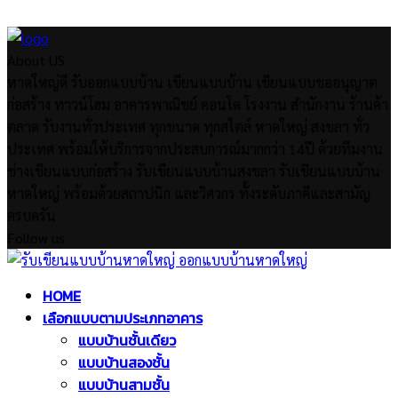
About US
หาดใหญ่ดี รับออกแบบบ้าน เขียนแบบบ้าน เขียนแบบขออนุญาต
ก่อสร้าง ทาวน์โฮม อาคารพาณิชย์ คอนโด โรงงาน สำนักงาน ร้านค้า
ตลาด รับงานทั่วประเทศ ทุกขนาด ทุกสไตล์ หาดใหญ่ สงขลา ทั่ว
ประเทศ พร้อมให้บริการจากประสบการณ์มากกว่า 14ปี ด้วยทีมงาน
ช่างเขียนแบบก่อสร้าง รับเขียนแบบบ้านสงขลา รับเขียนแบบบ้าน
หาดใหญ่ พร้อมด้วยสถาปนิก และวิศวกร ทั้งระดับภาคีและสามัญ
ครบครัน
Follow us
Facebook
Twitter
Instagram
Pinterest
Youtube
Facebook
Twitter
Instagram
Pinterest
Youtube
HOME
เลือกแบบตามประเภทอาคาร
แบบบ้านชั้นเดียว
แบบบ้านสองชั้น
แบบบ้านสามชั้น