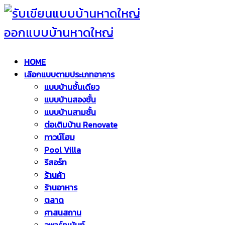
HOME
เลือกแบบตามประเภทอาคาร
แบบบ้านชั้นเดียว
แบบบ้านสองชั้น
แบบบ้านสามชั้น
ต่อเติมบ้าน Renovate
ทาวน์โฮม
Pool Villa
รีสอร์ท
ร้านค้า
ร้านอาหาร
ตลาด
ศาสนสถาน