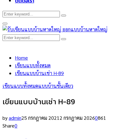
ติดต่อเรา
Search
Search
for:
Primary
Menu
Search
Search
for:
Home
เขียนแบบทั้งหมด
เขียนแบบบ้านเช่า H-89
เขียนแบบทั้งหมด
แบบบ้านชั้นเดียว
เขียนแบบบ้านเช่า H-89
by
admin
25 กรกฎาคม 2021
2 กรกฎาคม 2026
0
861
Share
0