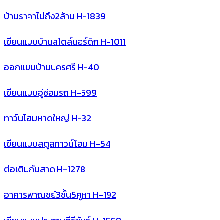
บ้านราคาไม่ถึง2ล้าน H-1839
เขียนแบบบ้านสไตล์นอร์ดิก H-1011
ออกแบบบ้านนครศรี H-40
เขียนแบบอู่ซ่อมรถ H-599
ทาว์นโฮมหาดใหญ่ H-32
เขียนแบบสตูลทาวน์โฮม H-54
ต่อเติมกันสาด H-1278
อาคารพาณิชย์3ชั้น5คูหา H-192