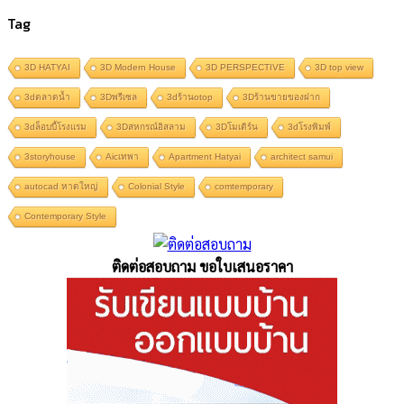
Tag
3D HATYAI
3D Modern House
3D PERSPECTIVE
3D top view
3dตลาดน้ำ
3Dพรีเซล
3dร้านotop
3Dร้านขายของฝาก
3dล็อบบี้โรงแรม
3Dสหกรณ์อิสลาม
3Dโมเดิร์น
3dโรงพิมพ์
3storyhouse
Aicเทพา
Apartment Hatyai
architect samui
autocad หาดใหญ่
Colonial Style
comtemporary
Contemporary Style
ติดต่อสอบถาม ขอใบเสนอราคา