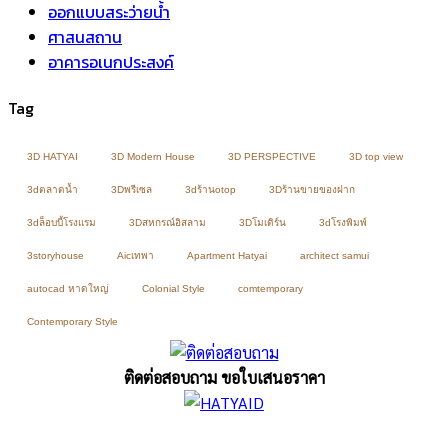
ออกแบบสระว่ายน้ำ
ศาสนสถาน
อาคารอเนกประสงค์
Tag
3D HATYAI
3D Modern House
3D PERSPECTIVE
3D top view
3dตลาดน้ำ
3Dพรีเซล
3dร้านotop
3Dร้านขายของฝาก
3dล็อบบี้โรงแรม
3Dสหกรณ์อิสลาม
3Dโมเดิร์น
3dโรงพิมพ์
3storyhouse
Aicเทพา
Apartment Hatyai
architect samui
autocad หาดใหญ่
Colonial Style
comtemporary
Contemporary Style
ติดต่อสอบถาม ขอใบเสนอราคา