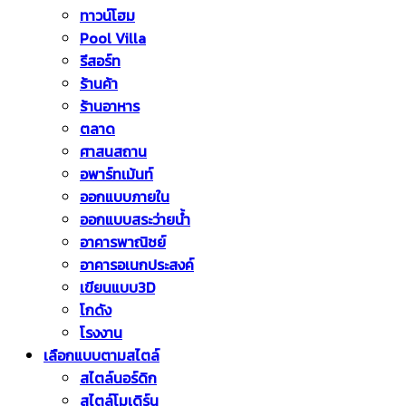
ทาวน์โฮม
Pool Villa
รีสอร์ท
ร้านค้า
ร้านอาหาร
ตลาด
ศาสนสถาน
อพาร์ทเม้นท์
ออกแบบภายใน
ออกแบบสระว่ายน้ำ
อาคารพาณิชย์
อาคารอเนกประสงค์
เขียนแบบ3D
โกดัง
โรงงาน
เลือกแบบตามสไตล์
สไตล์นอร์ดิก
สไตล์โมเดิร์น