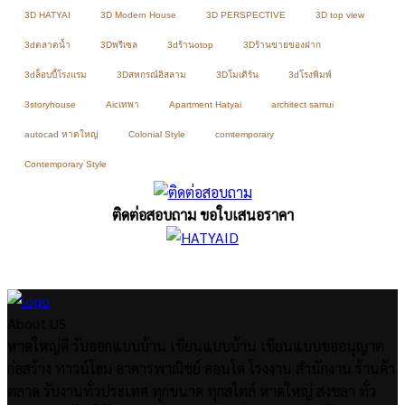
3D HATYAI
3D Modern House
3D PERSPECTIVE
3D top view
3dตลาดน้ำ
3Dพรีเซล
3dร้านotop
3Dร้านขายของฝาก
3dล็อบบี้โรงแรม
3Dสหกรณ์อิสลาม
3Dโมเดิร์น
3dโรงพิมพ์
3storyhouse
Aicเทพา
Apartment Hatyai
architect samui
autocad หาดใหญ่
Colonial Style
comtemporary
Contemporary Style
ติดต่อสอบถาม ขอใบเสนอราคา
About US
หาดใหญ่ดี รับออกแบบบ้าน เขียนแบบบ้าน เขียนแบบขออนุญาต
ก่อสร้าง ทาวน์โฮม อาคารพาณิชย์ คอนโด โรงงาน สำนักงาน ร้านค้า
ตลาด รับงานทั่วประเทศ ทุกขนาด ทุกสไตล์ หาดใหญ่ สงขลา ทั่ว