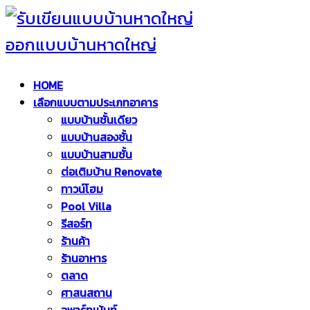
HOME
เลือกแบบตามประเภทอาคาร
แบบบ้านชั้นเดียว
แบบบ้านสองชั้น
แบบบ้านสามชั้น
ต่อเติมบ้าน Renovate
ทาวน์โฮม
Pool Villa
รีสอร์ท
ร้านค้า
ร้านอาหาร
ตลาด
ศาสนสถาน