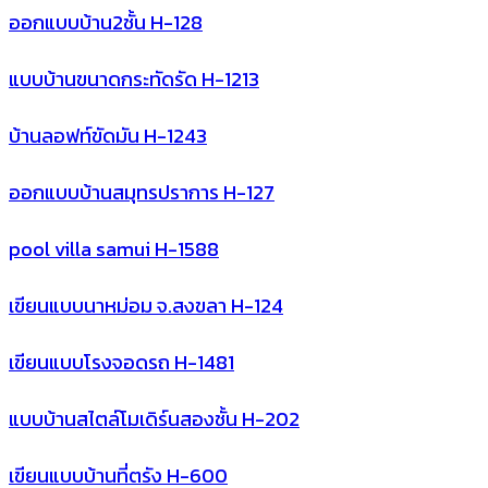
ออกแบบบ้าน2ชั้น H-128
แบบบ้านขนาดกระทัดรัด H-1213
บ้านลอฟท์ขัดมัน H-1243
ออกแบบบ้านสมุทรปราการ H-127
pool villa samui H-1588
เขียนแบบนาหม่อม จ.สงขลา H-124
เขียนแบบโรงจอดรถ H-1481
แบบบ้านสไตล์โมเดิร์นสองชั้น H-202
เขียนแบบบ้านที่ตรัง H-600