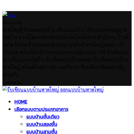
About US
หาดใหญ่ดี รับออกแบบบ้าน เขียนแบบบ้าน เขียนแบบขออนุญาต
ก่อสร้าง ทาวน์โฮม อาคารพาณิชย์ คอนโด โรงงาน สำนักงาน ร้านค้า
ตลาด รับงานทั่วประเทศ ทุกขนาด ทุกสไตล์ หาดใหญ่ สงขลา ทั่ว
ประเทศ พร้อมให้บริการจากประสบการณ์มากกว่า 14ปี ด้วยทีมงาน
ช่างเขียนแบบก่อสร้าง รับเขียนแบบบ้านสงขลา รับเขียนแบบบ้าน
หาดใหญ่ พร้อมด้วยสถาปนิก และวิศวกร ทั้งระดับภาคีและสามัญ
ครบครัน
Follow us
Facebook
Twitter
Instagram
Pinterest
Youtube
Facebook
Twitter
Instagram
Pinterest
Youtube
HOME
เลือกแบบตามประเภทอาคาร
แบบบ้านชั้นเดียว
แบบบ้านสองชั้น
แบบบ้านสามชั้น