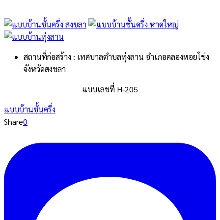
สถานที่ก่อสร้าง : เทศบาลตำบลทุ่งลาน อำเภอคลองหอยโข่ง
จังหวัดสงขลา
แบบเลขที่ H-205
แบบบ้านชั้นครึ่ง
Share
0