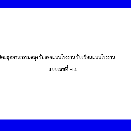
นิคมอุตสาหกรรมฉลุง รับออกแบบโรงงาน รับเขียนแบบโรงงาน
แบบเลขที่ H-4