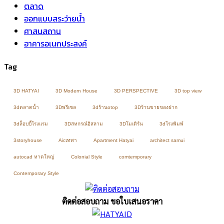
ตลาด
ออกแบบสระว่ายน้ำ
ศาสนสถาน
อาคารอเนกประสงค์
Tag
3D HATYAI
3D Modern House
3D PERSPECTIVE
3D top view
3dตลาดน้ำ
3Dพรีเซล
3dร้านotop
3Dร้านขายของฝาก
3dล็อบบี้โรงแรม
3Dสหกรณ์อิสลาม
3Dโมเดิร์น
3dโรงพิมพ์
3storyhouse
Aicเทพา
Apartment Hatyai
architect samui
autocad หาดใหญ่
Colonial Style
comtemporary
Contemporary Style
ติดต่อสอบถาม ขอใบเสนอราคา