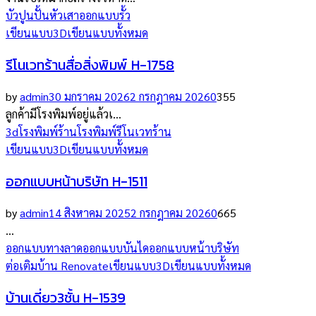
บัวปูนปั้นหัวเสา
ออกแบบรั้ว
เขียนแบบ3D
เขียนแบบทั้งหมด
รีโนเวทร้านสื่อสิ่งพิมพ์ H-1758
by
admin
30 มกราคม 2026
2 กรกฎาคม 2026
0
355
ลูกค้ามีโรงพิมพ์อยู่แล้วเ...
3dโรงพิมพ์
ร้านโรงพิมพ์
รีโนเวทร้าน
เขียนแบบ3D
เขียนแบบทั้งหมด
ออกแบบหน้าบริษัท H-1511
by
admin
14 สิงหาคม 2025
2 กรกฎาคม 2026
0
665
...
ออกแบบทางลาด
ออกแบบบันได
ออกแบบหน้าบริษัท
ต่อเติมบ้าน Renovate
เขียนแบบ3D
เขียนแบบทั้งหมด
บ้านเดี่ยว3ชั้น H-1539