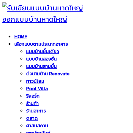
HOME
เลือกแบบตามประเภทอาคาร
แบบบ้านชั้นเดียว
แบบบ้านสองชั้น
แบบบ้านสามชั้น
ต่อเติมบ้าน Renovate
ทาวน์โฮม
Pool Villa
รีสอร์ท
ร้านค้า
ร้านอาหาร
ตลาด
ศาสนสถาน