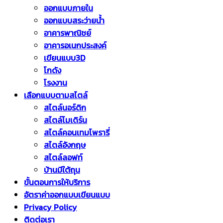
ออกแบบภายใน
ออกแบบสระว่ายน้ำ
อาคารพาณิชย์
อาคารอเนกประสงค์
เขียนแบบ3D
โกดัง
โรงงาน
เลือกแบบตามสไตล์
สไตล์นอร์ดิก
สไตล์โมเดิร์น
สไตล์คอนเทมโพรารี่
สไตล์อังกฤษ
สไตล์ลอฟท์
บ้านมีใต้ถุน
ขั้นตอนการให้บริการ
อัตราค่าออกแบบเขียนแบบ
Privacy Policy
ติดต่อเรา