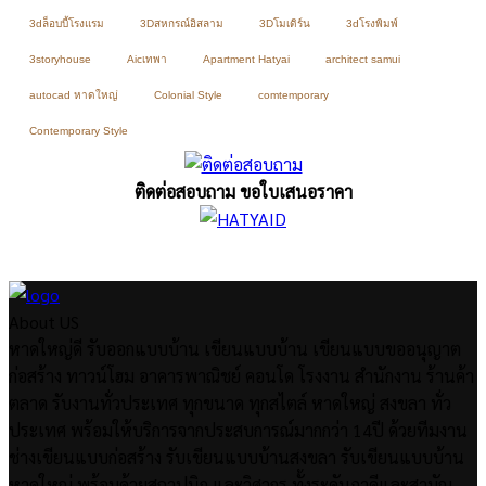
3dล็อบบี้โรงแรม
3Dสหกรณ์อิสลาม
3Dโมเดิร์น
3dโรงพิมพ์
3storyhouse
Aicเทพา
Apartment Hatyai
architect samui
autocad หาดใหญ่
Colonial Style
comtemporary
Contemporary Style
ติดต่อสอบถาม ขอใบเสนอราคา
About US
หาดใหญ่ดี รับออกแบบบ้าน เขียนแบบบ้าน เขียนแบบขออนุญาต
ก่อสร้าง ทาวน์โฮม อาคารพาณิชย์ คอนโด โรงงาน สำนักงาน ร้านค้า
ตลาด รับงานทั่วประเทศ ทุกขนาด ทุกสไตล์ หาดใหญ่ สงขลา ทั่ว
ประเทศ พร้อมให้บริการจากประสบการณ์มากกว่า 14ปี ด้วยทีมงาน
ช่างเขียนแบบก่อสร้าง รับเขียนแบบบ้านสงขลา รับเขียนแบบบ้าน
หาดใหญ่ พร้อมด้วยสถาปนิก และวิศวกร ทั้งระดับภาคีและสามัญ