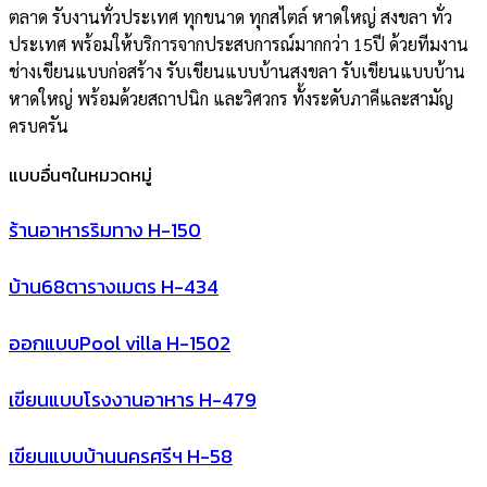
ตลาด รับงานทั่วประเทศ ทุกขนาด ทุกสไตล์ หาดใหญ่ สงขลา ทั่ว
ประเทศ พร้อมให้บริการจากประสบการณ์มากกว่า 15ปี ด้วยทีมงาน
ช่างเขียนแบบก่อสร้าง รับเขียนแบบบ้านสงขลา รับเขียนแบบบ้าน
หาดใหญ่ พร้อมด้วยสถาปนิก และวิศวกร ทั้งระดับภาคีและสามัญ
ครบครัน
แบบอื่นๆในหมวดหมู่
ร้านอาหารริมทาง H-150
บ้าน68ตารางเมตร H-434
ออกแบบPool villa H-1502
เขียนแบบโรงงานอาหาร H-479
เขียนแบบบ้านนครศรีฯ H-58