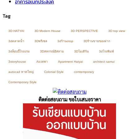
อาคารอเนกประสงค์
Tag
3D HATYAI
3D Modern House
3D PERSPECTIVE
3D top view
3dตลาดน้ำ
3Dพรีเซล
3dร้านotop
3Dร้านขายของฝาก
3dล็อบบี้โรงแรม
3Dสหกรณ์อิสลาม
3Dโมเดิร์น
3dโรงพิมพ์
3storyhouse
Aicเทพา
Apartment Hatyai
architect samui
autocad หาดใหญ่
Colonial Style
comtemporary
Contemporary Style
ติดต่อสอบถาม ขอใบเสนอราคา