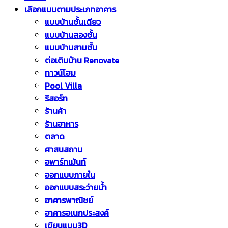
เลือกแบบตามประเภทอาคาร
แบบบ้านชั้นเดียว
แบบบ้านสองชั้น
แบบบ้านสามชั้น
ต่อเติมบ้าน Renovate
ทาวน์โฮม
Pool Villa
รีสอร์ท
ร้านค้า
ร้านอาหาร
ตลาด
ศาสนสถาน
อพาร์ทเม้นท์
ออกแบบภายใน
ออกแบบสระว่ายน้ำ
อาคารพาณิชย์
อาคารอเนกประสงค์
เขียนแบบ3D