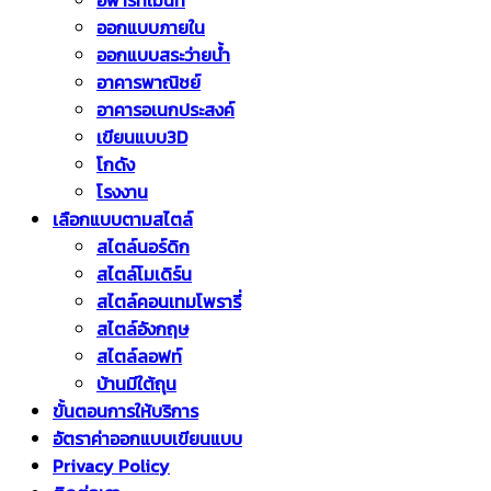
อพาร์ทเม้นท์
ออกแบบภายใน
ออกแบบสระว่ายน้ำ
อาคารพาณิชย์
อาคารอเนกประสงค์
เขียนแบบ3D
โกดัง
โรงงาน
เลือกแบบตามสไตล์
สไตล์นอร์ดิก
สไตล์โมเดิร์น
สไตล์คอนเทมโพรารี่
สไตล์อังกฤษ
สไตล์ลอฟท์
บ้านมีใต้ถุน
ขั้นตอนการให้บริการ
อัตราค่าออกแบบเขียนแบบ
Privacy Policy