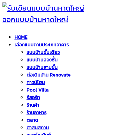
HOME
เลือกแบบตามประเภทอาคาร
แบบบ้านชั้นเดียว
แบบบ้านสองชั้น
แบบบ้านสามชั้น
ต่อเติมบ้าน Renovate
ทาวน์โฮม
Pool Villa
รีสอร์ท
ร้านค้า
ร้านอาหาร
ตลาด
ศาสนสถาน