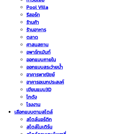
Pool Villa
รีสอร์ท
ร้านค้า
ร้านอาหาร
ตลาด
ศาสนสถาน
อพาร์ทเม้นท์
ออกแบบภายใน
ออกแบบสระว่ายน้ำ
อาคารพาณิชย์
อาคารอเนกประสงค์
เขียนแบบ3D
โกดัง
โรงงาน
เลือกแบบตามสไตล์
สไตล์นอร์ดิก
สไตล์โมเดิร์น