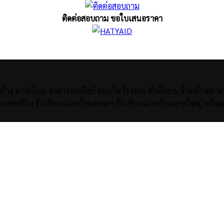
ติดต่อสอบถาม ขอใบเสนอราคา
าง ทาวน์โฮม อาคารพาณิชย์ คอนโด โรงงาน สำนักงาน ร้านค้า ตลาด 
บบก่อสร้าง รับเขียนแบบบ้านสงขลา รับเขียนแบบบ้านหาดใหญ่ พร้อมด