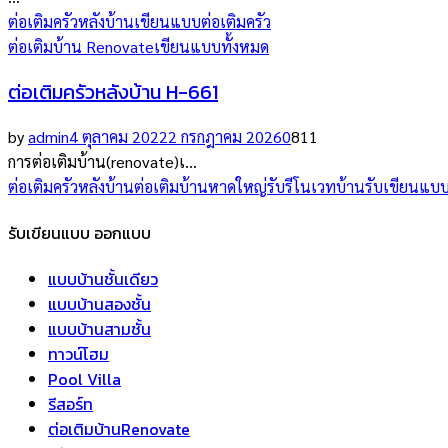
ต่อเติมครัวหลังบ้าน
เขียนแบบต่อเติมครัว
ต่อเติมบ้าน Renovate
เขียนแบบทั้งหมด
ต่อเติมครัวหลังบ้าน H-661
by
admin
4 ตุลาคม 2022
2 กรกฎาคม 2026
0
811
การต่อเติมบ้าน(renovate)เ...
ต่อเติมครัวหลังบ้าน
ต่อเติมบ้านหาดใหญ่
รับรีโนเวทบ้าน
รับเขียนแบบ
รับเขียนแบบ ออกแบบ
แบบบ้านชั้นเดียว
แบบบ้านสองชั้น
แบบบ้านสามชั้น
ทาวน์โฮม
Pool Villa
รีสอร์ท
ต่อเติมบ้านRenovate