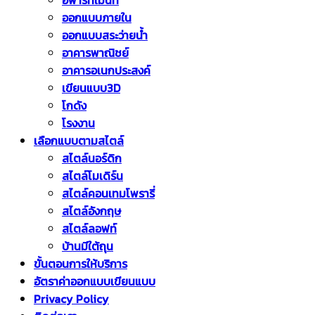
อพาร์ทเม้นท์
ออกแบบภายใน
ออกแบบสระว่ายน้ำ
อาคารพาณิชย์
อาคารอเนกประสงค์
เขียนแบบ3D
โกดัง
โรงงาน
เลือกแบบตามสไตล์
สไตล์นอร์ดิก
สไตล์โมเดิร์น
สไตล์คอนเทมโพรารี่
สไตล์อังกฤษ
สไตล์ลอฟท์
บ้านมีใต้ถุน
ขั้นตอนการให้บริการ
อัตราค่าออกแบบเขียนแบบ
Privacy Policy