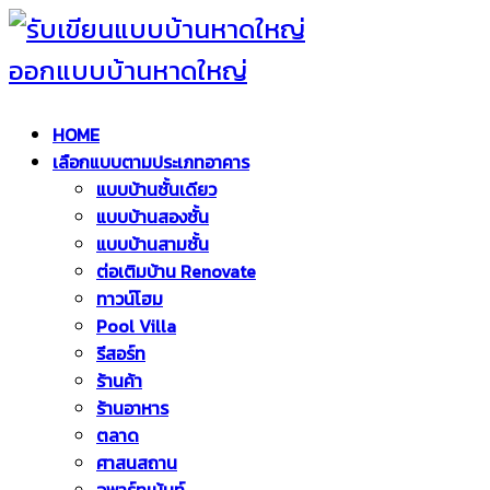
HOME
เลือกแบบตามประเภทอาคาร
แบบบ้านชั้นเดียว
แบบบ้านสองชั้น
แบบบ้านสามชั้น
ต่อเติมบ้าน Renovate
ทาวน์โฮม
Pool Villa
รีสอร์ท
ร้านค้า
ร้านอาหาร
ตลาด
ศาสนสถาน