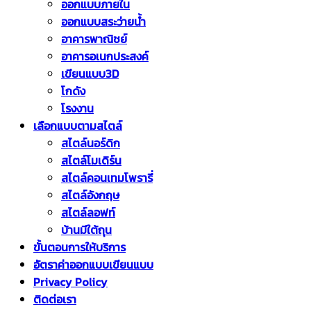
ออกแบบภายใน
ออกแบบสระว่ายน้ำ
อาคารพาณิชย์
อาคารอเนกประสงค์
เขียนแบบ3D
โกดัง
โรงงาน
เลือกแบบตามสไตล์
สไตล์นอร์ดิก
สไตล์โมเดิร์น
สไตล์คอนเทมโพรารี่
สไตล์อังกฤษ
สไตล์ลอฟท์
บ้านมีใต้ถุน
ขั้นตอนการให้บริการ
อัตราค่าออกแบบเขียนแบบ
Privacy Policy
ติดต่อเรา