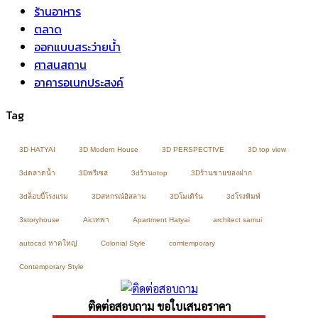
ร้านอาหาร
ตลาด
ออกแบบสระว่ายน้ำ
ศาสนสถาน
อาคารอเนกประสงค์
Tag
3D HATYAI
3D Modern House
3D PERSPECTIVE
3D top view
3dตลาดน้ำ
3Dพรีเซล
3dร้านotop
3Dร้านขายของฝาก
3dล็อบบี้โรงแรม
3Dสหกรณ์อิสลาม
3Dโมเดิร์น
3dโรงพิมพ์
3storyhouse
Aicเทพา
Apartment Hatyai
architect samui
autocad หาดใหญ่
Colonial Style
comtemporary
Contemporary Style
ติดต่อสอบถาม ขอใบเสนอราคา