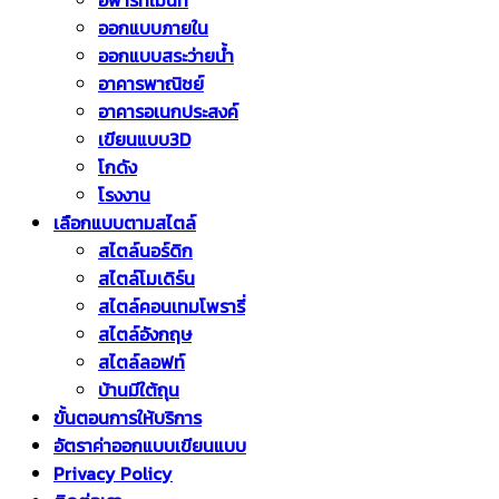
อพาร์ทเม้นท์
ออกแบบภายใน
ออกแบบสระว่ายน้ำ
อาคารพาณิชย์
อาคารอเนกประสงค์
เขียนแบบ3D
โกดัง
โรงงาน
เลือกแบบตามสไตล์
สไตล์นอร์ดิก
สไตล์โมเดิร์น
สไตล์คอนเทมโพรารี่
สไตล์อังกฤษ
สไตล์ลอฟท์
บ้านมีใต้ถุน
ขั้นตอนการให้บริการ
อัตราค่าออกแบบเขียนแบบ
Privacy Policy