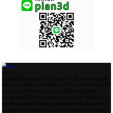
About US
หาดใหญ่ดี รับออกแบบบ้าน เขียนแบบบ้าน เขียนแบบขออนุญาต
ก่อสร้าง ทาวน์โฮม อาคารพาณิชย์ คอนโด โรงงาน สำนักงาน ร้านค้า
ตลาด รับงานทั่วประเทศ ทุกขนาด ทุกสไตล์ หาดใหญ่ สงขลา ทั่ว
ประเทศ พร้อมให้บริการจากประสบการณ์มากกว่า 14ปี ด้วยทีมงาน
ช่างเขียนแบบก่อสร้าง รับเขียนแบบบ้านสงขลา รับเขียนแบบบ้าน
หาดใหญ่ พร้อมด้วยสถาปนิก และวิศวกร ทั้งระดับภาคีและสามัญ