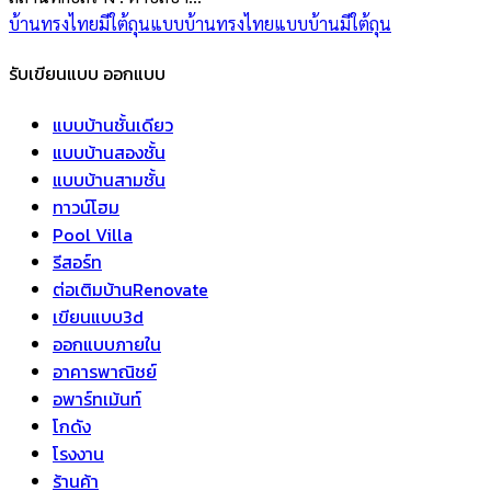
บ้านทรงไทยมีใต้ถุน
แบบบ้านทรงไทย
แบบบ้านมีใต้ถุน
รับเขียนแบบ ออกแบบ
แบบบ้านชั้นเดียว
แบบบ้านสองชั้น
แบบบ้านสามชั้น
ทาวน์โฮม
Pool Villa
รีสอร์ท
ต่อเติมบ้านRenovate
เขียนแบบ3d
ออกแบบภายใน
อาคารพาณิชย์
อพาร์ทเม้นท์
โกดัง
โรงงาน
ร้านค้า