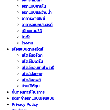
อพาร์ทเม้นท์
ออกแบบภายใน
ออกแบบสระว่ายน้ำ
อาคารพาณิชย์
อาคารอเนกประสงค์
เขียนแบบ3D
โกดัง
โรงงาน
เลือกแบบตามสไตล์
สไตล์นอร์ดิก
สไตล์โมเดิร์น
สไตล์คอนเทมโพรารี่
สไตล์อังกฤษ
สไตล์ลอฟท์
บ้านมีใต้ถุน
ขั้นตอนการให้บริการ
อัตราค่าออกแบบเขียนแบบ
Privacy Policy