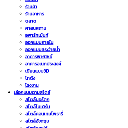
ร้านค้า
ร้านอาหาร
ตลาด
ศาสนสถาน
อพาร์ทเม้นท์
ออกแบบภายใน
ออกแบบสระว่ายน้ำ
อาคารพาณิชย์
อาคารอเนกประสงค์
เขียนแบบ3D
โกดัง
โรงงาน
เลือกแบบตามสไตล์
สไตล์นอร์ดิก
สไตล์โมเดิร์น
สไตล์คอนเทมโพรารี่
สไตล์อังกฤษ