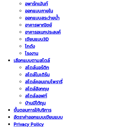
อพาร์ทเม้นท์
ออกแบบภายใน
ออกแบบสระว่ายน้ำ
อาคารพาณิชย์
อาคารอเนกประสงค์
เขียนแบบ3D
โกดัง
โรงงาน
เลือกแบบตามสไตล์
สไตล์นอร์ดิก
สไตล์โมเดิร์น
สไตล์คอนเทมโพรารี่
สไตล์อังกฤษ
สไตล์ลอฟท์
บ้านมีใต้ถุน
ขั้นตอนการให้บริการ
อัตราค่าออกแบบเขียนแบบ
Privacy Policy