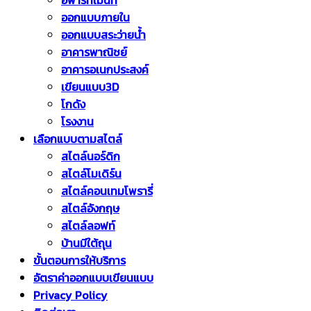
อพาร์ทเม้นท์
ออกแบบภายใน
ออกแบบสระว่ายน้ำ
อาคารพาณิชย์
อาคารอเนกประสงค์
เขียนแบบ3D
โกดัง
โรงงาน
เลือกแบบตามสไตล์
สไตล์นอร์ดิก
สไตล์โมเดิร์น
สไตล์คอนเทมโพรารี่
สไตล์อังกฤษ
สไตล์ลอฟท์
บ้านมีใต้ถุน
ขั้นตอนการให้บริการ
อัตราค่าออกแบบเขียนแบบ
Privacy Policy