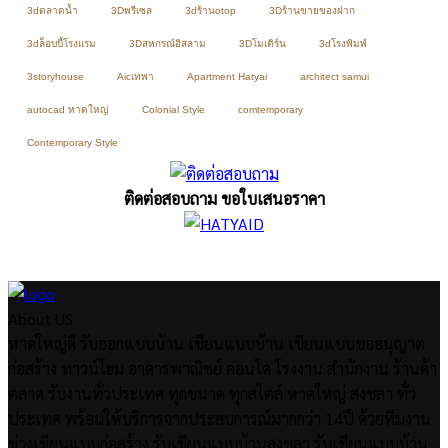
3dตลาดน้ำ
3Dพรีเซล
3dร้านotop
3Dร้านขายของฝาก
3dล็อบบี้โรงแรม
3Dสหกรณ์อิสลาม
3Dโมเดิร์น
3dโรงพิมพ์
3storyhouse
Aicเทพา
Apartment Hatyai
architect samui
autocad หาดใหญ่
Colonial Style
comtemporary
Contemporary Style
ติดต่อสอบถาม ขอใบเสนอราคา
About US
หาดใหญ่ดี รับออกแบบบ้าน เขียนแบบบ้าน เขียนแบบขออนุญาต
ก่อสร้าง ทาวน์โฮม อาคารพาณิชย์ คอนโด โรงงาน สำนักงาน ร้านค้า
ตลาด รับงานทั่วประเทศ ทุกขนาด ทุกสไตล์ หาดใหญ่ สงขลา ทั่ว
ประเทศ พร้อมให้บริการจากประสบการณ์มากกว่า 14ปี ด้วยทีมงาน
ช่างเขียนแบบก่อสร้าง รับเขียนแบบบ้านสงขลา รับเขียนแบบบ้าน