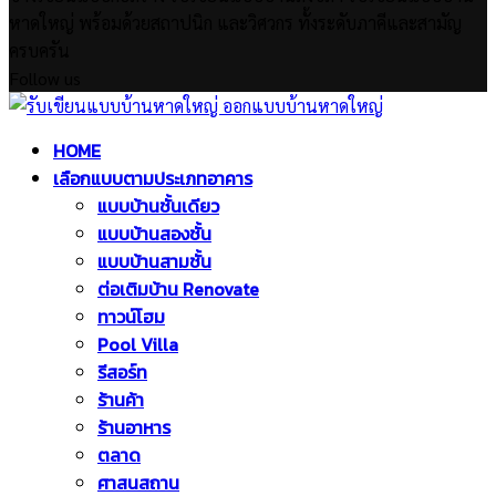
หาดใหญ่ พร้อมด้วยสถาปนิก และวิศวกร ทั้งระดับภาคีและสามัญ
ครบครัน
Follow us
Facebook
Twitter
Instagram
Pinterest
Youtube
Facebook
Twitter
Instagram
Pinterest
Youtube
HOME
เลือกแบบตามประเภทอาคาร
แบบบ้านชั้นเดียว
แบบบ้านสองชั้น
แบบบ้านสามชั้น
ต่อเติมบ้าน Renovate
ทาวน์โฮม
Pool Villa
รีสอร์ท
ร้านค้า
ร้านอาหาร
ตลาด
ศาสนสถาน