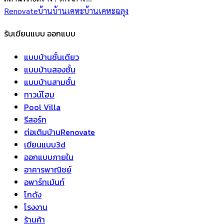
Renovateบ้าน
บ้านเคหะ
บ้านเคหะฉลุง
รับเขียนแบบ ออกแบบ
แบบบ้านชั้นเดียว
แบบบ้านสองชั้น
แบบบ้านสามชั้น
ทาวน์โฮม
Pool Villa
รีสอร์ท
ต่อเติมบ้านRenovate
เขียนแบบ3d
ออกแบบภายใน
อาคารพาณิชย์
อพาร์ทเม้นท์
โกดัง
โรงงาน
ร้านค้า