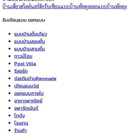
บ้านเดี่ยวสไตล์นอร์ดิก
รับเขียนแบบบ้านพัทลุง
ออกแบบบ้านพัทลุง
รับเขียนแบบ ออกแบบ
แบบบ้านชั้นเดียว
แบบบ้านสองชั้น
แบบบ้านสามชั้น
ทาวน์โฮม
Pool Villa
รีสอร์ท
ต่อเติมบ้านRenovate
เขียนแบบ3d
ออกแบบภายใน
อาคารพาณิชย์
อพาร์ทเม้นท์
โกดัง
โรงงาน
ร้านค้า