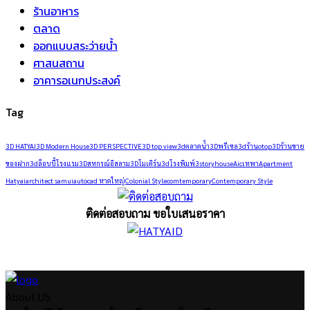
ร้านอาหาร
ตลาด
ออกแบบสระว่ายน้ำ
ศาสนสถาน
อาคารอเนกประสงค์
Tag
3D HATYAI
3D Modern House
3D PERSPECTIVE
3D top view
3dตลาดน้ำ
3Dพรีเซล
3dร้านotop
3Dร้านขาย
ของฝาก
3dล็อบบี้โรงแรม
3Dสหกรณ์อิสลาม
3Dโมเดิร์น
3dโรงพิมพ์
3storyhouse
Aicเทพา
Apartment
Hatyai
architect samui
autocad หาดใหญ่
Colonial Style
comtemporary
Contemporary Style
ติดต่อสอบถาม ขอใบเสนอราคา
About US