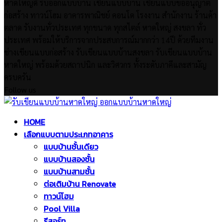
หาดใหญ่ดี รับออกแบบบ้าน เขียนแบบบ้าน เขียนแบบขออนุญาต
ก่อสร้าง ทาวน์โฮม อาคารพาณิชย์ คอนโด โรงงาน สำนักงาน ร้านค้า
ตลาด รับงานทั่วประเทศ ทุกขนาด ทุกสไตล์ หาดใหญ่ สงขลา ทั่ว
ประเทศ พร้อมให้บริการจากประสบการณ์มากกว่า 14ปี ด้วยทีมงาน
ช่างเขียนแบบก่อสร้าง รับเขียนแบบบ้านสงขลา รับเขียนแบบบ้าน
หาดใหญ่ พร้อมด้วยสถาปนิก และวิศวกร ทั้งระดับภาคีและสามัญ
ครบครัน
Follow us
Facebook
Twitter
Instagram
Pinterest
Youtube
Facebook
Twitter
Instagram
Pinterest
Youtube
HOME
เลือกแบบตามประเภทอาคาร
แบบบ้านชั้นเดียว
แบบบ้านสองชั้น
แบบบ้านสามชั้น
ต่อเติมบ้าน Renovate
ทาวน์โฮม
Pool Villa
รีสอร์ท