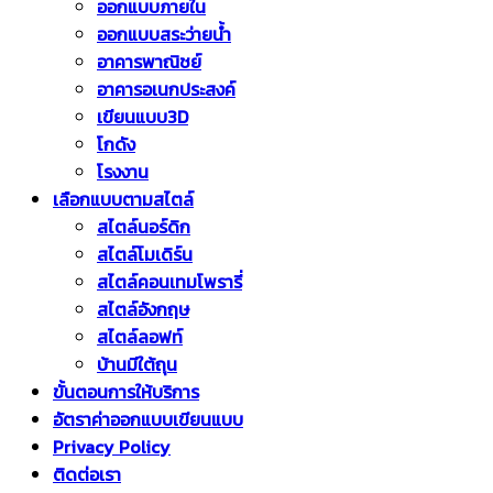
ออกแบบภายใน
ออกแบบสระว่ายน้ำ
อาคารพาณิชย์
อาคารอเนกประสงค์
เขียนแบบ3D
โกดัง
โรงงาน
เลือกแบบตามสไตล์
สไตล์นอร์ดิก
สไตล์โมเดิร์น
สไตล์คอนเทมโพรารี่
สไตล์อังกฤษ
สไตล์ลอฟท์
บ้านมีใต้ถุน
ขั้นตอนการให้บริการ
อัตราค่าออกแบบเขียนแบบ
Privacy Policy
ติดต่อเรา