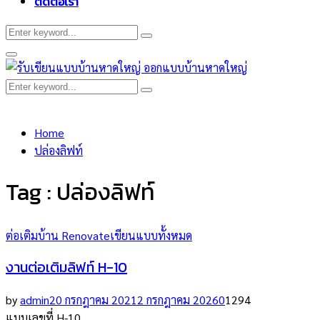
ติดต่อเรา
Search
Search
for:
Primary
Menu
Search
Search
for:
Home
ปล่องลิฟท์
Tag : ปล่องลิฟท์
ต่อเติมบ้าน Renovate
เขียนแบบทั้งหมด
งานต่อเติมลิฟท์ H-10
by
admin
20 กรกฎาคม 2021
2 กรกฎาคม 2026
0
1294
แบบเลขที่ H-10...