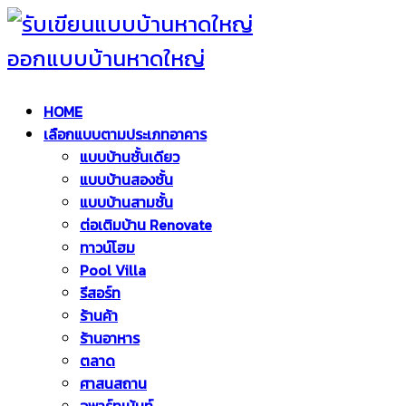
HOME
เลือกแบบตามประเภทอาคาร
แบบบ้านชั้นเดียว
แบบบ้านสองชั้น
แบบบ้านสามชั้น
ต่อเติมบ้าน Renovate
ทาวน์โฮม
Pool Villa
รีสอร์ท
ร้านค้า
ร้านอาหาร
ตลาด
ศาสนสถาน