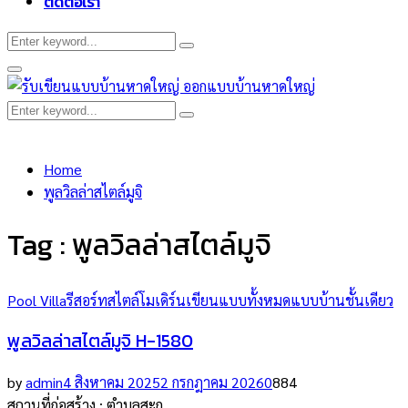
ติดต่อเรา
Search
Search
for:
Primary
Menu
Search
Search
for:
Home
พูลวิลล่าสไตล์มูจิ
Tag : พูลวิลล่าสไตล์มูจิ
Pool Villa
รีสอร์ท
สไตล์โมเดิร์น
เขียนแบบทั้งหมด
แบบบ้านชั้นเดียว
พูลวิลล่าสไตล์มูจิ H-1580
by
admin
4 สิงหาคม 2025
2 กรกฎาคม 2026
0
884
สถานที่ก่อสร้าง : ตำบลสะก...