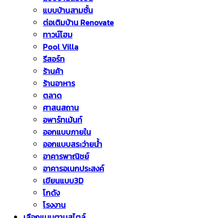
แบบบ้านสามชั้น
ต่อเติมบ้าน Renovate
ทาวน์โฮม
Pool Villa
รีสอร์ท
ร้านค้า
ร้านอาหาร
ตลาด
ศาสนสถาน
อพาร์ทเม้นท์
ออกแบบภายใน
ออกแบบสระว่ายน้ำ
อาคารพาณิชย์
อาคารอเนกประสงค์
เขียนแบบ3D
โกดัง
โรงงาน
เลือกแบบตามสไตล์