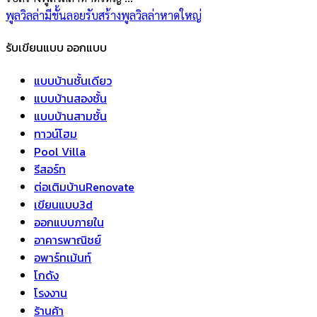
พูลวิลล่ามีชั้นลอย
รับสร้างพูลวิลล่าหาดใหญ่
รับเขียนแบบ ออกแบบ
แบบบ้านชั้นเดียว
แบบบ้านสองชั้น
แบบบ้านสามชั้น
ทาวน์โฮม
Pool Villa
รีสอร์ท
ต่อเติมบ้านRenovate
เขียนแบบ3d
ออกแบบภายใน
อาคารพาณิชย์
อพาร์ทเม้นท์
โกดัง
โรงงาน
ร้านค้า