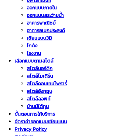
อพาร์ทเม้นท์
ออกแบบภายใน
ออกแบบสระว่ายน้ำ
อาคารพาณิชย์
อาคารอเนกประสงค์
เขียนแบบ3D
โกดัง
โรงงาน
เลือกแบบตามสไตล์
สไตล์นอร์ดิก
สไตล์โมเดิร์น
สไตล์คอนเทมโพรารี่
สไตล์อังกฤษ
สไตล์ลอฟท์
บ้านมีใต้ถุน
ขั้นตอนการให้บริการ
อัตราค่าออกแบบเขียนแบบ
Privacy Policy