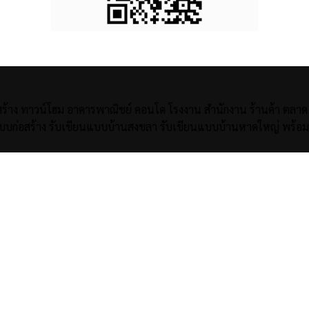
าง ทาวน์โฮม อาคารพาณิชย์ คอนโด โรงงาน สำนักงาน ร้านค้า ตลาด 
บบก่อสร้าง รับเขียนแบบบ้านสงขลา รับเขียนแบบบ้านหาดใหญ่ พร้อมด