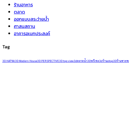
ร้านอาหาร
ตลาด
ออกแบบสระว่ายน้ำ
ศาสนสถาน
อาคารอเนกประสงค์
Tag
3D HATYAI
3D Modern House
3D PERSPECTIVE
3D top view
3dตลาดน้ำ
3Dพรีเซล
3dร้านotop
3Dร้านขายข