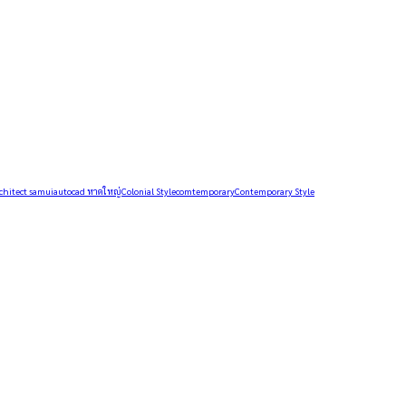
chitect samui
autocad หาดใหญ่
Colonial Style
comtemporary
Contemporary Style