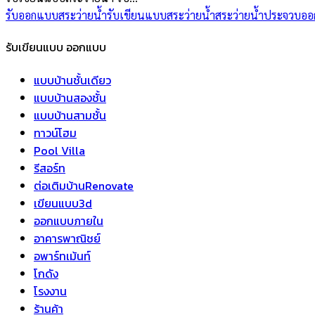
รับออกแบบสระว่ายน้ำ
รับเขียนแบบสระว่ายน้ำ
สระว่ายน้ำประจวบ
ออ
รับเขียนแบบ ออกแบบ
แบบบ้านชั้นเดียว
แบบบ้านสองชั้น
แบบบ้านสามชั้น
ทาวน์โฮม
Pool Villa
รีสอร์ท
ต่อเติมบ้านRenovate
เขียนแบบ3d
ออกแบบภายใน
อาคารพาณิชย์
อพาร์ทเม้นท์
โกดัง
โรงงาน
ร้านค้า