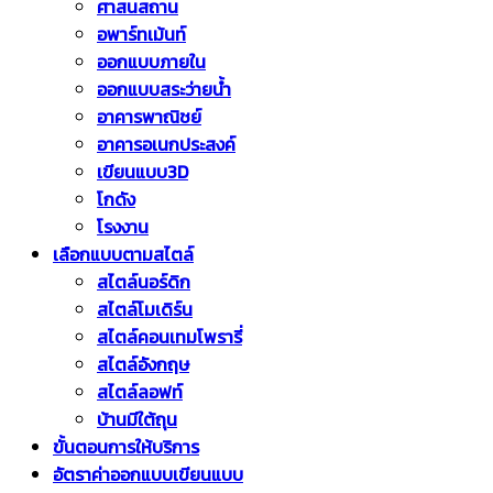
ศาสนสถาน
อพาร์ทเม้นท์
ออกแบบภายใน
ออกแบบสระว่ายน้ำ
อาคารพาณิชย์
อาคารอเนกประสงค์
เขียนแบบ3D
โกดัง
โรงงาน
เลือกแบบตามสไตล์
สไตล์นอร์ดิก
สไตล์โมเดิร์น
สไตล์คอนเทมโพรารี่
สไตล์อังกฤษ
สไตล์ลอฟท์
บ้านมีใต้ถุน
ขั้นตอนการให้บริการ
อัตราค่าออกแบบเขียนแบบ