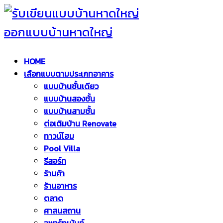
HOME
เลือกแบบตามประเภทอาคาร
แบบบ้านชั้นเดียว
แบบบ้านสองชั้น
แบบบ้านสามชั้น
ต่อเติมบ้าน Renovate
ทาวน์โฮม
Pool Villa
รีสอร์ท
ร้านค้า
ร้านอาหาร
ตลาด
ศาสนสถาน