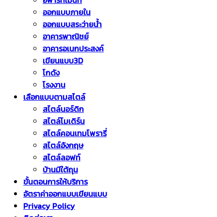
อพาร์ทเม้นท์
ออกแบบภายใน
ออกแบบสระว่ายน้ำ
อาคารพาณิชย์
อาคารอเนกประสงค์
เขียนแบบ3D
โกดัง
โรงงาน
เลือกแบบตามสไตล์
สไตล์นอร์ดิก
สไตล์โมเดิร์น
สไตล์คอนเทมโพรารี่
สไตล์อังกฤษ
สไตล์ลอฟท์
บ้านมีใต้ถุน
ขั้นตอนการให้บริการ
อัตราค่าออกแบบเขียนแบบ
Privacy Policy