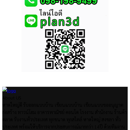
About US
หาดใหญ่ดี รับออกแบบบ้าน เขียนแบบบ้าน เขียนแบบขออนุญาต
ก่อสร้าง ทาวน์โฮม อาคารพาณิชย์ คอนโด โรงงาน สำนักงาน ร้านค้า
ตลาด รับงานทั่วประเทศ ทุกขนาด ทุกสไตล์ หาดใหญ่ สงขลา ทั่ว
ประเทศ พร้อมให้บริการจากประสบการณ์มากกว่า 14ปี ด้วยทีมงาน