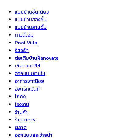
แบบบ้านชั้นเดียว
แบบบ้านสองชั้น
แบบบ้านสามชั้น
ทาวน์โฮม
Pool Villa
รีสอร์ท
ต่อเติมบ้านRenovate
เขียนแบบ3d
ออกแบบภายใน
อาคารพาณิชย์
อพาร์ทเม้นท์
โกดัง
โรงงาน
ร้านค้า
ร้านอาหาร
ตลาด
ออกแบบสระว่ายน้ำ