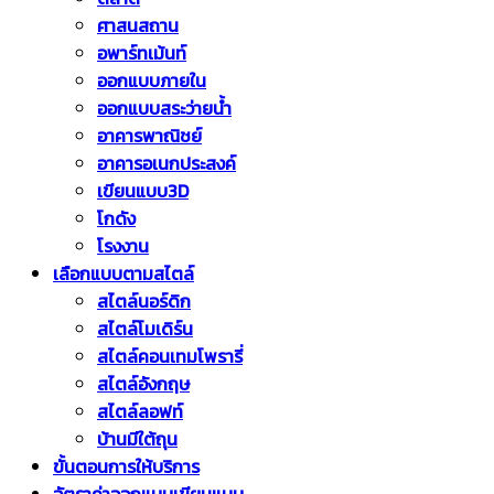
ศาสนสถาน
อพาร์ทเม้นท์
ออกแบบภายใน
ออกแบบสระว่ายน้ำ
อาคารพาณิชย์
อาคารอเนกประสงค์
เขียนแบบ3D
โกดัง
โรงงาน
เลือกแบบตามสไตล์
สไตล์นอร์ดิก
สไตล์โมเดิร์น
สไตล์คอนเทมโพรารี่
สไตล์อังกฤษ
สไตล์ลอฟท์
บ้านมีใต้ถุน
ขั้นตอนการให้บริการ
อัตราค่าออกแบบเขียนแบบ