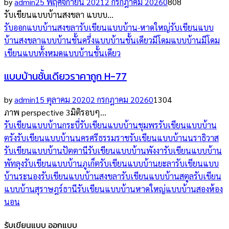
by
admin
25 พฤศจิกายน 2021
2 กรกฎาคม 2026
0
808
รับเขียนแบบบ้านสงขลา แบบบ...
รับออกแบบบ้านสงขลา
รับเขียนแบบบ้าน-หาดใหญ่
รับเขียนแบบ
บ้านสงขลา
แบบบ้านชั้นครึ่ง
แบบบ้านชั้นเดียวมีโดม
แบบบ้านมีโดม
เขียนแบบทั้งหมด
แบบบ้านชั้นเดียว
แบบบ้านชั้นเดียวราคาถูก H-77
by
admin
15 ตุลาคม 2020
2 กรกฎาคม 2026
0
1304
ภาพ perspective 3มิติรอบๆ...
รับเขียนแบบบ้านกระบี่
รับเขียนแบบบ้านชุมพร
รับเขียนแบบบ้าน
ตรัง
รับเขียนแบบบ้านนครศรีธรรมราช
รับเขียนแบบบ้านนราธิวาส
รับเขียนแบบบ้านปัตตานี
รับเขียนแบบบ้านพังงา
รับเขียนแบบบ้าน
พัทลุง
รับเขียนแบบบ้านภูเก็ต
รับเขียนแบบบ้านยะลา
รับเขียนแบบ
บ้านระนอง
รับเขียนแบบบ้านสงขลา
รับเขียนแบบบ้านสตูล
รับเขียน
แบบบ้านสุราษฎร์ธานี
รับเขียนแบบบ้านหาดใหญ่
แบบบ้านสองห้อง
นอน
รับเขียนแบบ ออกแบบ