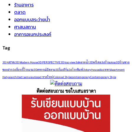
ร้านอาหาร
ตลาด
ออกแบบสระว่ายน้ำ
ศาสนสถาน
อาคารอเนกประสงค์
Tag
3D HATYAI
3D Modern House
3D PERSPECTIVE
3D top view
3dตลาดน้ำ
3Dพรีเซล
3dร้านotop
3Dร้านขาย
ของฝาก
3dล็อบบี้โรงแรม
3Dสหกรณ์อิสลาม
3Dโมเดิร์น
3dโรงพิมพ์
3storyhouse
Aicเทพา
Apartment
Hatyai
architect samui
autocad หาดใหญ่
Colonial Style
comtemporary
Contemporary Style
ติดต่อสอบถาม ขอใบเสนอราคา