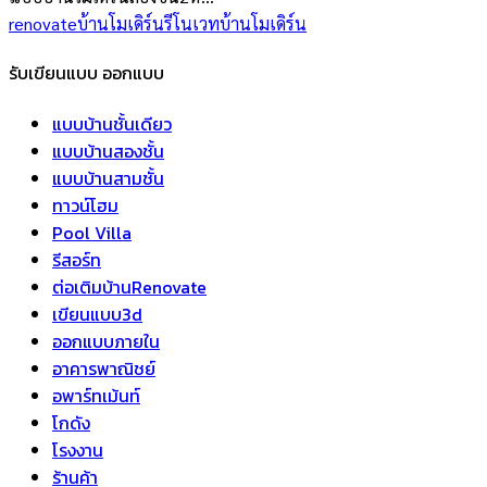
renovateบ้านโมเดิร์น
รีโนเวทบ้านโมเดิร์น
รับเขียนแบบ ออกแบบ
แบบบ้านชั้นเดียว
แบบบ้านสองชั้น
แบบบ้านสามชั้น
ทาวน์โฮม
Pool Villa
รีสอร์ท
ต่อเติมบ้านRenovate
เขียนแบบ3d
ออกแบบภายใน
อาคารพาณิชย์
อพาร์ทเม้นท์
โกดัง
โรงงาน
ร้านค้า