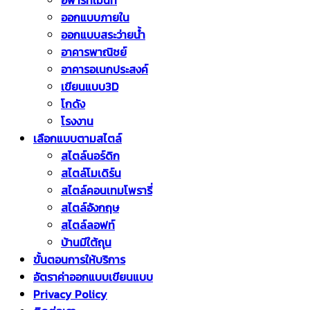
อพาร์ทเม้นท์
ออกแบบภายใน
ออกแบบสระว่ายน้ำ
อาคารพาณิชย์
อาคารอเนกประสงค์
เขียนแบบ3D
โกดัง
โรงงาน
เลือกแบบตามสไตล์
สไตล์นอร์ดิก
สไตล์โมเดิร์น
สไตล์คอนเทมโพรารี่
สไตล์อังกฤษ
สไตล์ลอฟท์
บ้านมีใต้ถุน
ขั้นตอนการให้บริการ
อัตราค่าออกแบบเขียนแบบ
Privacy Policy