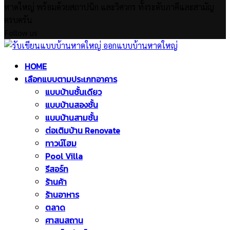
หาดใหญ่ พร้อมด้วยสถาปนิก และวิศวกร ทั้งระดับภาคีและสามัญ
ครบครัน
Follow us
Facebook
Twitter
Instagram
Pinterest
Youtube
Facebook
Twitter
Instagram
Pinterest
Youtube
HOME
เลือกแบบตามประเภทอาคาร
แบบบ้านชั้นเดียว
แบบบ้านสองชั้น
แบบบ้านสามชั้น
ต่อเติมบ้าน Renovate
ทาวน์โฮม
Pool Villa
รีสอร์ท
ร้านค้า
ร้านอาหาร
ตลาด
ศาสนสถาน