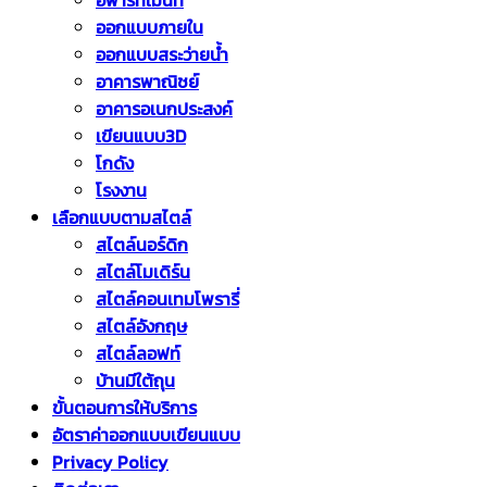
อพาร์ทเม้นท์
ออกแบบภายใน
ออกแบบสระว่ายน้ำ
อาคารพาณิชย์
อาคารอเนกประสงค์
เขียนแบบ3D
โกดัง
โรงงาน
เลือกแบบตามสไตล์
สไตล์นอร์ดิก
สไตล์โมเดิร์น
สไตล์คอนเทมโพรารี่
สไตล์อังกฤษ
สไตล์ลอฟท์
บ้านมีใต้ถุน
ขั้นตอนการให้บริการ
อัตราค่าออกแบบเขียนแบบ
Privacy Policy