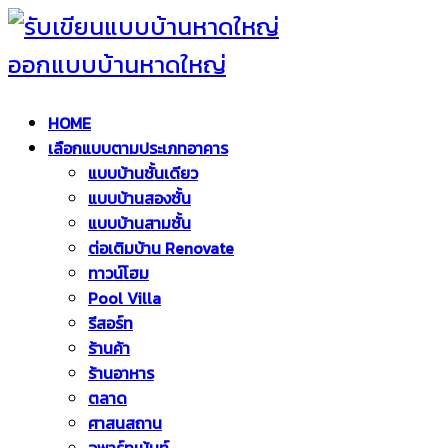
HOME
เลือกแบบตามประเภทอาคาร
แบบบ้านชั้นเดียว
แบบบ้านสองชั้น
แบบบ้านสามชั้น
ต่อเติมบ้าน Renovate
ทาวน์โฮม
Pool Villa
รีสอร์ท
ร้านค้า
ร้านอาหาร
ตลาด
ศาสนสถาน