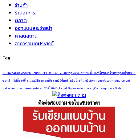
ร้านค้า
ร้านอาหาร
ตลาด
ออกแบบสระว่ายน้ำ
ศาสนสถาน
อาคารอเนกประสงค์
Tag
3D HATYAI
3D Modern House
3D PERSPECTIVE
3D top view
3dตลาดน้ำ
3Dพรีเซล
3dร้านotop
3Dร้านขาย
ของฝาก
3dล็อบบี้โรงแรม
3Dสหกรณ์อิสลาม
3Dโมเดิร์น
3dโรงพิมพ์
3storyhouse
Aicเทพา
Apartment
Hatyai
architect samui
autocad หาดใหญ่
Colonial Style
comtemporary
Contemporary Style
ติดต่อสอบถาม ขอใบเสนอราคา