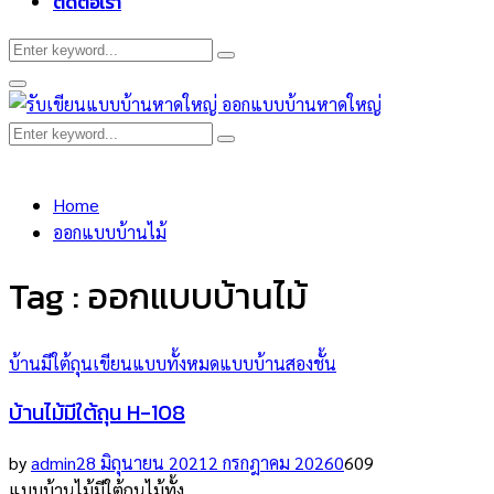
ติดต่อเรา
Search
Search
for:
Primary
Menu
Search
Search
for:
Home
ออกแบบบ้านไม้
Tag : ออกแบบบ้านไม้
บ้านมีใต้ถุน
เขียนแบบทั้งหมด
แบบบ้านสองชั้น
บ้านไม้มีใต้ถุน H-108
by
admin
28 มิถุนายน 2021
2 กรกฎาคม 2026
0
609
แบบบ้านไม้มีใต้ถุนไม้ทั้ง...