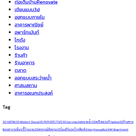
ต่อเติมบ้านRenovate
เขียนแบบ3d
ออกแบบภายใน
อาคารพาณิชย์
อพาร์ทเม้นท์
โกดัง
โรงงาน
ร้านค้า
ร้านอาหาร
ตลาด
ออกแบบสระว่ายน้ำ
ศาสนสถาน
อาคารอเนกประสงค์
Tag
3D HATYAI
3D Modern House
3D PERSPECTIVE
3D top view
3dตลาดน้ำ
3Dพรีเซล
3dร้านotop
3Dร้านขาย
ของฝาก
3dล็อบบี้โรงแรม
3Dสหกรณ์อิสลาม
3Dโมเดิร์น
3dโรงพิมพ์
3storyhouse
Aicเทพา
Apartment