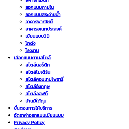
อพาร์ทเม้นท์
ออกแบบภายใน
ออกแบบสระว่ายน้ำ
อาคารพาณิชย์
อาคารอเนกประสงค์
เขียนแบบ3D
โกดัง
โรงงาน
เลือกแบบตามสไตล์
สไตล์นอร์ดิก
สไตล์โมเดิร์น
สไตล์คอนเทมโพรารี่
สไตล์อังกฤษ
สไตล์ลอฟท์
บ้านมีใต้ถุน
ขั้นตอนการให้บริการ
อัตราค่าออกแบบเขียนแบบ
Privacy Policy