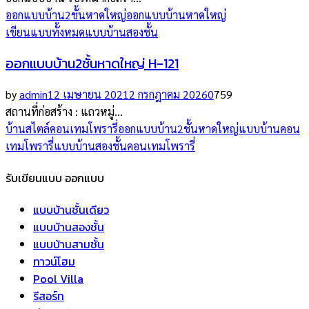
ออกแบบบ้าน2ชั้นหาดใหญ่
ออกแบบบ้านหาดใหญ่
เขียนแบบทั้งหมด
แบบบ้านสองชั้น
ออกแบบบ้าน2ชั้นหาดใหญ่ H-121
by
admin
12 เมษายน 2021
2 กรกฎาคม 2026
0
759
สถานที่ก่อสร้าง : แถวหมู่...
บ้านสไตล์คอนเทมโพรารี่
ออกแบบบ้าน2ชั้นหาดใหญ่
แบบบ้านคอน
เทมโพรารี่
แบบบ้านสองชั้นคอนเทมโพรารี่
รับเขียนแบบ ออกแบบ
แบบบ้านชั้นเดียว
แบบบ้านสองชั้น
แบบบ้านสามชั้น
ทาวน์โฮม
Pool Villa
รีสอร์ท