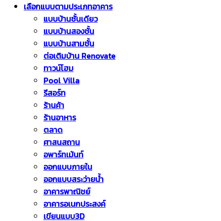
เลือกแบบตามประเภทอาคาร
แบบบ้านชั้นเดียว
แบบบ้านสองชั้น
แบบบ้านสามชั้น
ต่อเติมบ้าน Renovate
ทาวน์โฮม
Pool Villa
รีสอร์ท
ร้านค้า
ร้านอาหาร
ตลาด
ศาสนสถาน
อพาร์ทเม้นท์
ออกแบบภายใน
ออกแบบสระว่ายน้ำ
อาคารพาณิชย์
อาคารอเนกประสงค์
เขียนแบบ3D