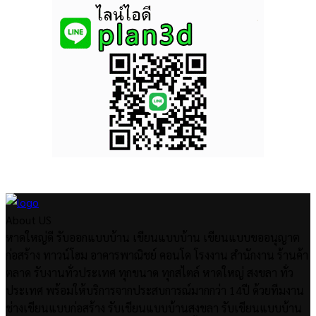
About US
หาดใหญ่ดี รับออกแบบบ้าน เขียนแบบบ้าน เขียนแบบขออนุญาต
ก่อสร้าง ทาวน์โฮม อาคารพาณิชย์ คอนโด โรงงาน สำนักงาน ร้านค้า
ตลาด รับงานทั่วประเทศ ทุกขนาด ทุกสไตล์ หาดใหญ่ สงขลา ทั่ว
ประเทศ พร้อมให้บริการจากประสบการณ์มากกว่า 14ปี ด้วยทีมงาน
ช่างเขียนแบบก่อสร้าง รับเขียนแบบบ้านสงขลา รับเขียนแบบบ้าน