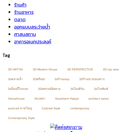
ร้านค้า
ร้านอาหาร
ตลาด
ออกแบบสระว่ายน้ำ
ศาสนสถาน
อาคารอเนกประสงค์
Tag
3D HATYAI
3D Modern House
3D PERSPECTIVE
3D top view
3dตลาดน้ำ
3Dพรีเซล
3dร้านotop
3Dร้านขายของฝาก
3dล็อบบี้โรงแรม
3Dสหกรณ์อิสลาม
3Dโมเดิร์น
3dโรงพิมพ์
3storyhouse
Aicเทพา
Apartment Hatyai
architect samui
autocad หาดใหญ่
Colonial Style
comtemporary
Contemporary Style