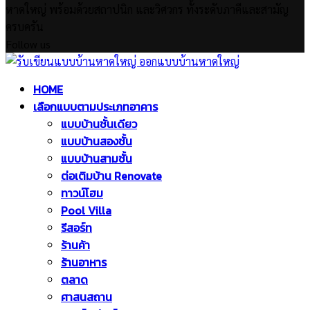
หาดใหญ่ พร้อมด้วยสถาปนิก และวิศวกร ทั้งระดับภาคีและสามัญ
ครบครัน
Follow us
Facebook
Twitter
Instagram
Pinterest
Youtube
Facebook
Twitter
Instagram
Pinterest
Youtube
HOME
เลือกแบบตามประเภทอาคาร
แบบบ้านชั้นเดียว
แบบบ้านสองชั้น
แบบบ้านสามชั้น
ต่อเติมบ้าน Renovate
ทาวน์โฮม
Pool Villa
รีสอร์ท
ร้านค้า
ร้านอาหาร
ตลาด
ศาสนสถาน