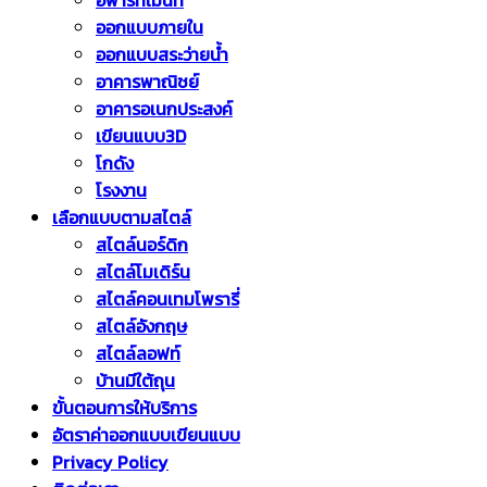
อพาร์ทเม้นท์
ออกแบบภายใน
ออกแบบสระว่ายน้ำ
อาคารพาณิชย์
อาคารอเนกประสงค์
เขียนแบบ3D
โกดัง
โรงงาน
เลือกแบบตามสไตล์
สไตล์นอร์ดิก
สไตล์โมเดิร์น
สไตล์คอนเทมโพรารี่
สไตล์อังกฤษ
สไตล์ลอฟท์
บ้านมีใต้ถุน
ขั้นตอนการให้บริการ
อัตราค่าออกแบบเขียนแบบ
Privacy Policy