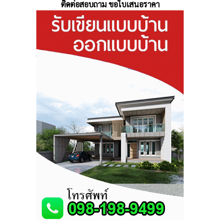
ติดต่อสอบถาม ขอใบเสนอราคา