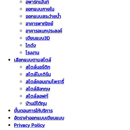
อพาร์ทเม้นท์
ออกแบบภายใน
ออกแบบสระว่ายน้ำ
อาคารพาณิชย์
อาคารอเนกประสงค์
เขียนแบบ3D
โกดัง
โรงงาน
เลือกแบบตามสไตล์
สไตล์นอร์ดิก
สไตล์โมเดิร์น
สไตล์คอนเทมโพรารี่
สไตล์อังกฤษ
สไตล์ลอฟท์
บ้านมีใต้ถุน
ขั้นตอนการให้บริการ
อัตราค่าออกแบบเขียนแบบ
Privacy Policy