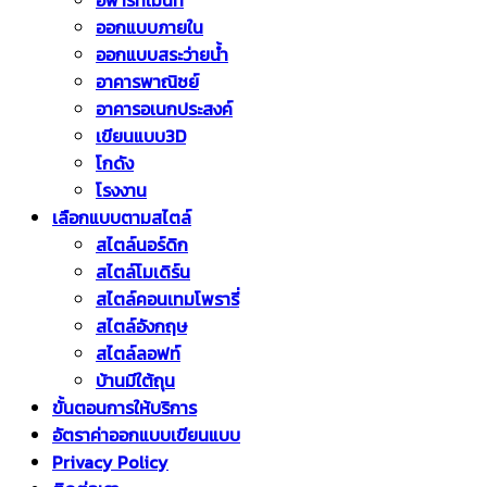
อพาร์ทเม้นท์
ออกแบบภายใน
ออกแบบสระว่ายน้ำ
อาคารพาณิชย์
อาคารอเนกประสงค์
เขียนแบบ3D
โกดัง
โรงงาน
เลือกแบบตามสไตล์
สไตล์นอร์ดิก
สไตล์โมเดิร์น
สไตล์คอนเทมโพรารี่
สไตล์อังกฤษ
สไตล์ลอฟท์
บ้านมีใต้ถุน
ขั้นตอนการให้บริการ
อัตราค่าออกแบบเขียนแบบ
Privacy Policy