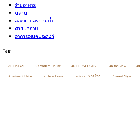
ร้านอาหาร
ตลาด
ออกแบบสระว่ายน้ำ
ศาสนสถาน
อาคารอเนกประสงค์
Tag
3D HATYAI
3D Modern House
3D PERSPECTIVE
3D top view
3d
Apartment Hatyai
architect samui
autocad หาดใหญ่
Colonial Style