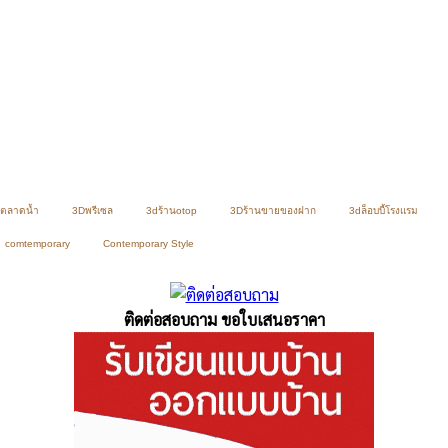
ตลาดน้ำ
3Dพรีเซล
3dร้านotop
3Dร้านขายของฝาก
3dล็อบบี้โรงแรม
comtemporary
Contemporary Style
ติดต่อสอบถาม ขอใบเสนอราคา