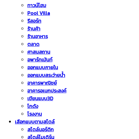
ทาวน์โฮม
Pool Villa
รีสอร์ท
ร้านค้า
ร้านอาหาร
ตลาด
ศาสนสถาน
อพาร์ทเม้นท์
ออกแบบภายใน
ออกแบบสระว่ายน้ำ
อาคารพาณิชย์
อาคารอเนกประสงค์
เขียนแบบ3D
โกดัง
โรงงาน
เลือกแบบตามสไตล์
สไตล์นอร์ดิก
สไตล์โมเดิร์น