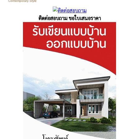
Contemporary Style
ติดต่อสอบถาม ขอใบเสนอราคา