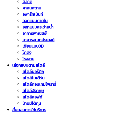
ตลาด
ศาสนสถาน
อพาร์ทเม้นท์
ออกแบบภายใน
ออกแบบสระว่ายน้ำ
อาคารพาณิชย์
อาคารอเนกประสงค์
เขียนแบบ3D
โกดัง
โรงงาน
เลือกแบบตามสไตล์
สไตล์นอร์ดิก
สไตล์โมเดิร์น
สไตล์คอนเทมโพรารี่
สไตล์อังกฤษ
สไตล์ลอฟท์
บ้านมีใต้ถุน
ขั้นตอนการให้บริการ