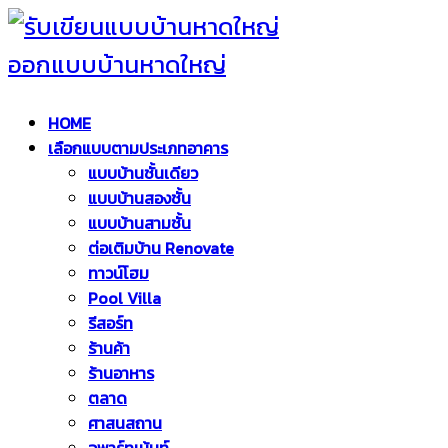
HOME
เลือกแบบตามประเภทอาคาร
แบบบ้านชั้นเดียว
แบบบ้านสองชั้น
แบบบ้านสามชั้น
ต่อเติมบ้าน Renovate
ทาวน์โฮม
Pool Villa
รีสอร์ท
ร้านค้า
ร้านอาหาร
ตลาด
ศาสนสถาน