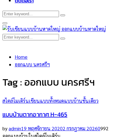
ติดต่อเรา
Search
Search
for:
Primary
Menu
Search
Search
for:
Home
ออกแบบ นครศรีฯ
Tag : ออกแบบ นครศรีฯ
สไตล์โมเดิร์น
เขียนแบบทั้งหมด
แบบบ้านชั้นเดียว
แบบบ้านตากอากาศ H-465
by
admin
19 พฤศจิกายน 2020
2 กรกฎาคม 2026
0
992
ออกแบบบ้านในสไตล์โมเดิร์น...