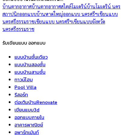
บ้านตากอากาศ
บ้านตากอากาศสไตล์โมเดริน์
บ้านโมเดริน์ นคร
สถาปนิกออกแบบบ้านหาดใหญ่
ออกแบบ นครศรีฯ
เขียนแบบ
นครศรีธรรมราช
เขียนแบบ นครศรีฯ
เขียนแบบจังหวัด
นครศรีธรรมราช
รับเขียนแบบ ออกแบบ
แบบบ้านชั้นเดียว
แบบบ้านสองชั้น
แบบบ้านสามชั้น
ทาวน์โฮม
Pool Villa
รีสอร์ท
ต่อเติมบ้านRenovate
เขียนแบบ3d
ออกแบบภายใน
อาคารพาณิชย์
อพาร์ทเม้นท์