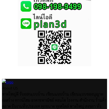
About US
หาดใหญ่ดี รับออกแบบบ้าน เขียนแบบบ้าน เขียนแบบขออนุญาต
ก่อสร้าง ทาวน์โฮม อาคารพาณิชย์ คอนโด โรงงาน สำนักงาน ร้านค้า
ตลาด รับงานทั่วประเทศ ทุกขนาด ทุกสไตล์ หาดใหญ่ สงขลา ทั่ว