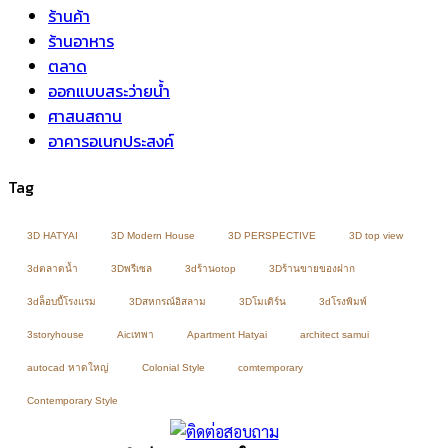
ร้านค้า
ร้านอาหาร
ตลาด
ออกแบบสระว่ายน้ำ
ศาสนสถาน
อาคารอเนกประสงค์
Tag
3D HATYAI
3D Modern House
3D PERSPECTIVE
3D top view
3dตลาดน้ำ
3Dพรีเซล
3dร้านotop
3Dร้านขายของฝาก
3dล็อบบี้โรงแรม
3Dสหกรณ์อิสลาม
3Dโมเดิร์น
3dโรงพิมพ์
3storyhouse
Aicเทพา
Apartment Hatyai
architect samui
autocad หาดใหญ่
Colonial Style
comtemporary
Contemporary Style