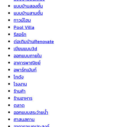
แบบบ้านสองชั้น
แบบบ้านสามชั้น
ทาวน์โฮม
Pool Villa
รีสอร์ท
ต่อเติมบ้านRenovate
เขียนแบบ3d
ออกแบบภายใน
อาคารพาณิชย์
อพาร์ทเม้นท์
โกดัง
โรงงาน
ร้านค้า
ร้านอาหาร
ตลาด
ออกแบบสระว่ายน้ำ
ศาสนสถาน
อาคารอเนกประสงค์