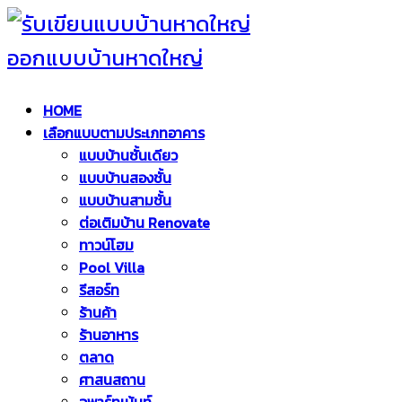
HOME
เลือกแบบตามประเภทอาคาร
แบบบ้านชั้นเดียว
แบบบ้านสองชั้น
แบบบ้านสามชั้น
ต่อเติมบ้าน Renovate
ทาวน์โฮม
Pool Villa
รีสอร์ท
ร้านค้า
ร้านอาหาร
ตลาด
ศาสนสถาน