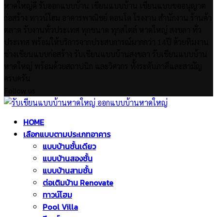
หาดใหญ่ดี รับออกแบบบ้าน เขียนแบบบ้าน เขียนแบบขออนุญาต
ก่อสร้าง ทาวน์โฮม อาคารพาณิชย์ คอนโด โรงงาน สำนักงาน ร้านค้า
ตลาด รับงานทั่วประเทศ ทุกขนาด ทุกสไตล์ หาดใหญ่ สงขลา ทั่ว
ประเทศ พร้อมให้บริการจากประสบการณ์มากกว่า 14ปี ด้วยทีมงาน
ช่างเขียนแบบก่อสร้าง รับเขียนแบบบ้านสงขลา รับเขียนแบบบ้าน
หาดใหญ่ พร้อมด้วยสถาปนิก และวิศวกร ทั้งระดับภาคีและสามัญ
ครบครัน
Follow us
Facebook
Twitter
Instagram
Pinterest
Youtube
Facebook
Twitter
Instagram
Pinterest
Youtube
HOME
เลือกแบบตามประเภทอาคาร
แบบบ้านชั้นเดียว
แบบบ้านสองชั้น
แบบบ้านสามชั้น
ต่อเติมบ้าน Renovate
ทาวน์โฮม
Pool Villa