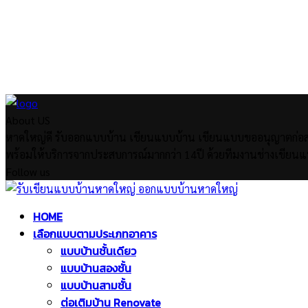
About US
หาดใหญ่ดี รับออกแบบบ้าน เขียนแบบบ้าน เขียนแบบขออนุญาตก่อสร้
พร้อมให้บริการจากประสบการณ์มากกว่า 14ปี ด้วยทีมงานช่างเขียนแ
Follow us
Facebook
Twitter
Instagram
Pinterest
Youtube
Facebook
Twitter
Instagram
Pinterest
Youtube
HOME
เลือกแบบตามประเภทอาคาร
แบบบ้านชั้นเดียว
แบบบ้านสองชั้น
แบบบ้านสามชั้น
ต่อเติมบ้าน Renovate