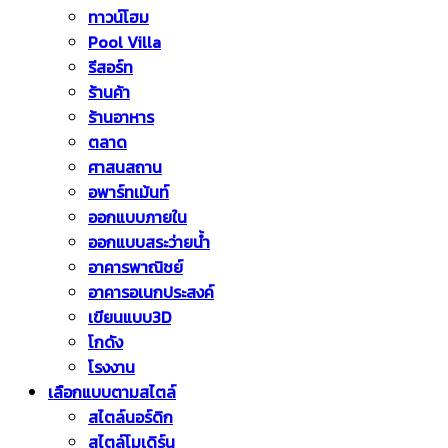
ทาวน์โฮม
Pool Villa
รีสอร์ท
ร้านค้า
ร้านอาหาร
ตลาด
ศาสนสถาน
อพาร์ทเม้นท์
ออกแบบภายใน
ออกแบบสระว่ายน้ำ
อาคารพาณิชย์
อาคารอเนกประสงค์
เขียนแบบ3D
โกดัง
โรงงาน
เลือกแบบตามสไตล์
สไตล์นอร์ดิก
สไตล์โมเดิร์น