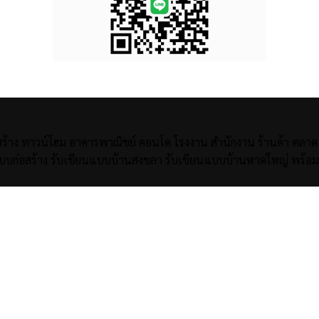
าง ทาวน์โฮม อาคารพาณิชย์ คอนโด โรงงาน สำนักงาน ร้านค้า ตลาด 
บบก่อสร้าง รับเขียนแบบบ้านสงขลา รับเขียนแบบบ้านหาดใหญ่ พร้อมด