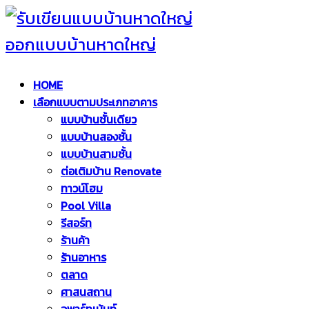
HOME
เลือกแบบตามประเภทอาคาร
แบบบ้านชั้นเดียว
แบบบ้านสองชั้น
แบบบ้านสามชั้น
ต่อเติมบ้าน Renovate
ทาวน์โฮม
Pool Villa
รีสอร์ท
ร้านค้า
ร้านอาหาร
ตลาด
ศาสนสถาน