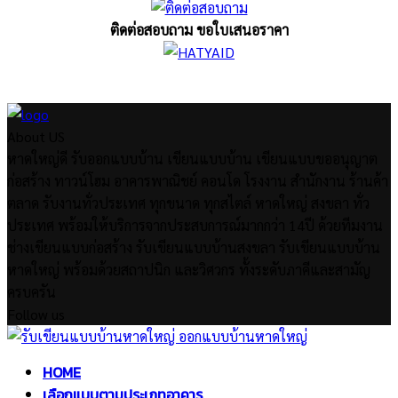
ติดต่อสอบถาม ขอใบเสนอราคา
About US
หาดใหญ่ดี รับออกแบบบ้าน เขียนแบบบ้าน เขียนแบบขออนุญาต
ก่อสร้าง ทาวน์โฮม อาคารพาณิชย์ คอนโด โรงงาน สำนักงาน ร้านค้า
ตลาด รับงานทั่วประเทศ ทุกขนาด ทุกสไตล์ หาดใหญ่ สงขลา ทั่ว
ประเทศ พร้อมให้บริการจากประสบการณ์มากกว่า 14ปี ด้วยทีมงาน
ช่างเขียนแบบก่อสร้าง รับเขียนแบบบ้านสงขลา รับเขียนแบบบ้าน
หาดใหญ่ พร้อมด้วยสถาปนิก และวิศวกร ทั้งระดับภาคีและสามัญ
ครบครัน
Follow us
Facebook
Twitter
Instagram
Pinterest
Youtube
Facebook
Twitter
Instagram
Pinterest
Youtube
HOME
เลือกแบบตามประเภทอาคาร