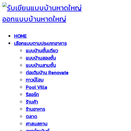
HOME
เลือกแบบตามประเภทอาคาร
แบบบ้านชั้นเดียว
แบบบ้านสองชั้น
แบบบ้านสามชั้น
ต่อเติมบ้าน Renovate
ทาวน์โฮม
Pool Villa
รีสอร์ท
ร้านค้า
ร้านอาหาร
ตลาด
ศาสนสถาน