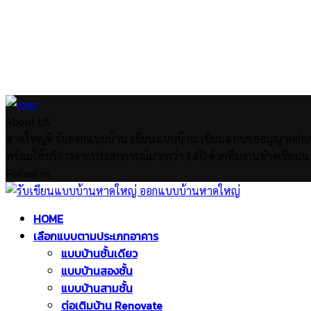
About US
หาดใหญ่ดี รับออกแบบบ้าน เขียนแบบบ้าน เขียนแบบขออนุญาตก่อสร้
พร้อมให้บริการจากประสบการณ์มากกว่า 14ปี ด้วยทีมงานช่างเขียนแ
Follow us
Facebook
Twitter
Instagram
Pinterest
Youtube
Facebook
Twitter
Instagram
Pinterest
Youtube
HOME
เลือกแบบตามประเภทอาคาร
แบบบ้านชั้นเดียว
แบบบ้านสองชั้น
แบบบ้านสามชั้น
ต่อเติมบ้าน Renovate