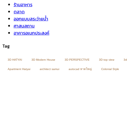
ร้านอาหาร
ตลาด
ออกแบบสระว่ายน้ำ
ศาสนสถาน
อาคารอเนกประสงค์
Tag
3D HATYAI
3D Modern House
3D PERSPECTIVE
3D top view
3d
Apartment Hatyai
architect samui
autocad หาดใหญ่
Colonial Style