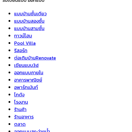
แบบบ้านชั้นเดียว
แบบบ้านสองชั้น
แบบบ้านสามชั้น
ทาวน์โฮม
Pool Villa
รีสอร์ท
ต่อเติมบ้านRenovate
เขียนแบบ3d
ออกแบบภายใน
อาคารพาณิชย์
อพาร์ทเม้นท์
โกดัง
โรงงาน
ร้านค้า
ร้านอาหาร
ตลาด
ออกแบบสระว่ายน้ำ