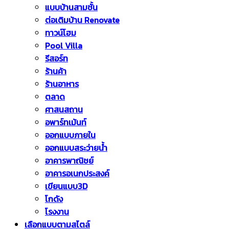
แบบบ้านสามชั้น
ต่อเติมบ้าน Renovate
ทาวน์โฮม
Pool Villa
รีสอร์ท
ร้านค้า
ร้านอาหาร
ตลาด
ศาสนสถาน
อพาร์ทเม้นท์
ออกแบบภายใน
ออกแบบสระว่ายน้ำ
อาคารพาณิชย์
อาคารอเนกประสงค์
เขียนแบบ3D
โกดัง
โรงงาน
เลือกแบบตามสไตล์