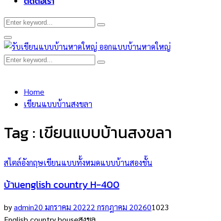
ติดต่อเรา
Search
Search
for:
Primary
Menu
Search
Search
for:
Home
เขียนแบบบ้านสงขลา
Tag : เขียนแบบบ้านสงขลา
สไตล์อังกฤษ
เขียนแบบทั้งหมด
แบบบ้านสองชั้น
บ้านenglish country H-400
by
admin
20 มกราคม 2022
2 กรกฎาคม 2026
0
1023
English country houseสงขล...