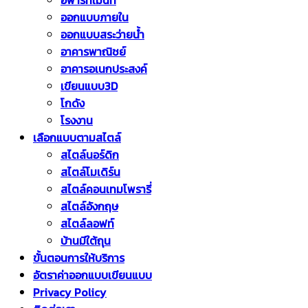
อพาร์ทเม้นท์
ออกแบบภายใน
ออกแบบสระว่ายน้ำ
อาคารพาณิชย์
อาคารอเนกประสงค์
เขียนแบบ3D
โกดัง
โรงงาน
เลือกแบบตามสไตล์
สไตล์นอร์ดิก
สไตล์โมเดิร์น
สไตล์คอนเทมโพรารี่
สไตล์อังกฤษ
สไตล์ลอฟท์
บ้านมีใต้ถุน
ขั้นตอนการให้บริการ
อัตราค่าออกแบบเขียนแบบ
Privacy Policy