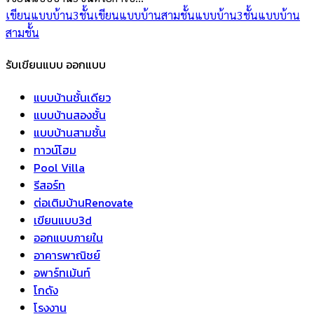
เขียนแบบบ้าน3ชั้น
เขียนแบบบ้านสามชั้น
แบบบ้าน3ชั้น
แบบบ้าน
สามชั้น
รับเขียนแบบ ออกแบบ
แบบบ้านชั้นเดียว
แบบบ้านสองชั้น
แบบบ้านสามชั้น
ทาวน์โฮม
Pool Villa
รีสอร์ท
ต่อเติมบ้านRenovate
เขียนแบบ3d
ออกแบบภายใน
อาคารพาณิชย์
อพาร์ทเม้นท์
โกดัง
โรงงาน