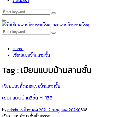
ติดต่อเรา
Search
Search
for:
Primary
Menu
Search
Search
for:
Home
เขียนแบบบ้านสามชั้น
Tag : เขียนแบบบ้านสามชั้น
เขียนแบบทั้งหมด
แบบบ้านสามชั้น
เขียนแบบบ้าน3ชั้น H-138
by
admin
16 สิงหาคม 2021
2 กรกฎาคม 2026
0
808
เขียนแบบบ้าน3ชั้นด้วยการอ...