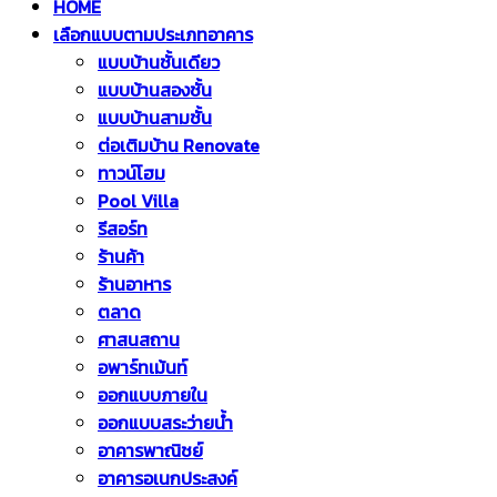
HOME
เลือกแบบตามประเภทอาคาร
แบบบ้านชั้นเดียว
แบบบ้านสองชั้น
แบบบ้านสามชั้น
ต่อเติมบ้าน Renovate
ทาวน์โฮม
Pool Villa
รีสอร์ท
ร้านค้า
ร้านอาหาร
ตลาด
ศาสนสถาน
อพาร์ทเม้นท์
ออกแบบภายใน
ออกแบบสระว่ายน้ำ
อาคารพาณิชย์
อาคารอเนกประสงค์