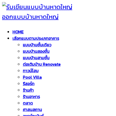
HOME
เลือกแบบตามประเภทอาคาร
แบบบ้านชั้นเดียว
แบบบ้านสองชั้น
แบบบ้านสามชั้น
ต่อเติมบ้าน Renovate
ทาวน์โฮม
Pool Villa
รีสอร์ท
ร้านค้า
ร้านอาหาร
ตลาด
ศาสนสถาน