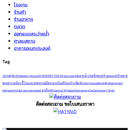
โรงงาน
ร้านค้า
ร้านอาหาร
ตลาด
ออกแบบสระว่ายน้ำ
ศาสนสถาน
อาคารอเนกประสงค์
Tag
3D HATYAI
3D Modern House
3D PERSPECTIVE
3D top view
3dตลาดน้ำ
3Dพรีเซล
3dร้านotop
3Dร้านขาย
ของฝาก
3dล็อบบี้โรงแรม
3Dสหกรณ์อิสลาม
3Dโมเดิร์น
3dโรงพิมพ์
3storyhouse
Aicเทพา
Apartment
Hatyai
architect samui
autocad หาดใหญ่
Colonial Style
comtemporary
Contemporary Style
ติดต่อสอบถาม ขอใบเสนอราคา