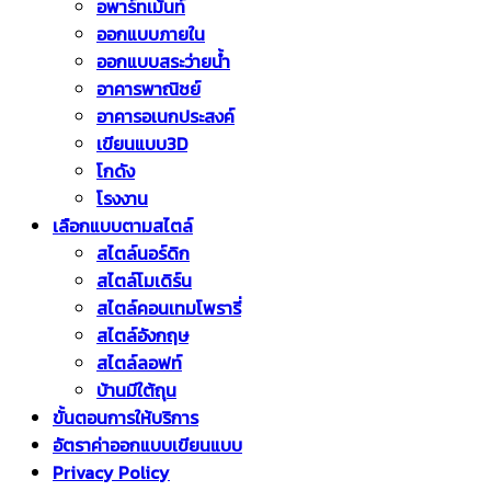
อพาร์ทเม้นท์
ออกแบบภายใน
ออกแบบสระว่ายน้ำ
อาคารพาณิชย์
อาคารอเนกประสงค์
เขียนแบบ3D
โกดัง
โรงงาน
เลือกแบบตามสไตล์
สไตล์นอร์ดิก
สไตล์โมเดิร์น
สไตล์คอนเทมโพรารี่
สไตล์อังกฤษ
สไตล์ลอฟท์
บ้านมีใต้ถุน
ขั้นตอนการให้บริการ
อัตราค่าออกแบบเขียนแบบ
Privacy Policy