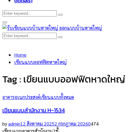
ติดต่อเรา
Search
Search
for:
Primary
Menu
Search
Search
for:
Home
เขียนแบบออฟฟิตหาดใหญ่
Tag : เขียนแบบออฟฟิตหาดใหญ่
อาคารอเนกประสงค์
เขียนแบบทั้งหมด
เขียนแบบสำนักงาน H-1534
by
admin
12 สิงหาคม 2025
2 กรกฎาคม 2026
0
474
เขียนแบบอาคารสำนักงาน2ชั้...