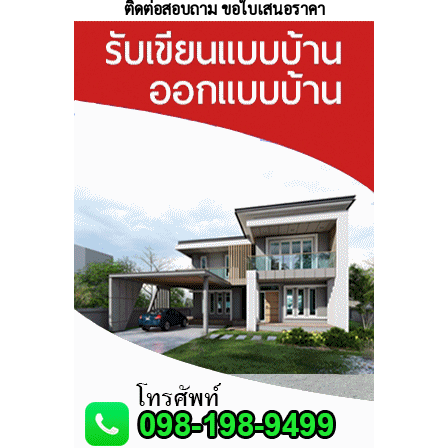
ติดต่อสอบถาม ขอใบเสนอราคา